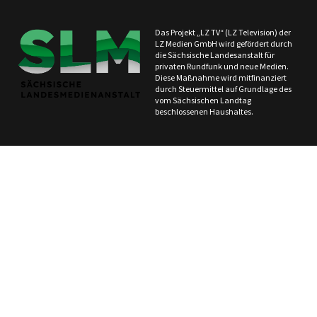
Das Projekt „LZ TV“ (LZ Television) der
LZ Medien GmbH wird gefördert durch
die Sächsische Landesanstalt für
privaten Rundfunk und neue Medien.
Diese Maßnahme wird mitfinanziert
durch Steuermittel auf Grundlage des
vom Sächsischen Landtag
beschlossenen Haushaltes.