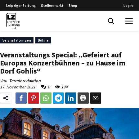
Leipziger Zeitung
Stellenmarkt
Shop
Login
Leipziger Zeitung
Veranstaltungen
Bühne
Veranstaltungs Special: „Gefeiert auf
Europas Konzertbühnen – zu Hause im
Dorf Gohlis“
Von
Terminredaktion
17. November 2021
0
194