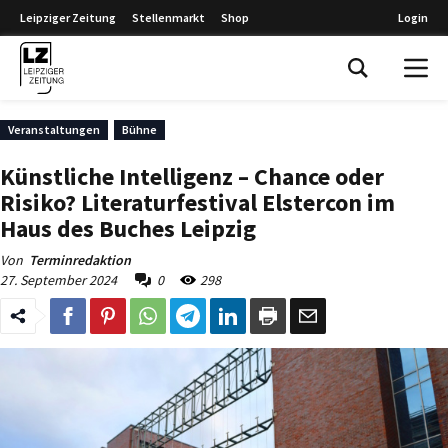
Leipziger Zeitung
Stellenmarkt
Shop
Login
Leipziger Zeitung
Veranstaltungen
Bühne
Künstliche Intelligenz – Chance oder
Risiko? Literaturfestival Elstercon im
Haus des Buches Leipzig
Von
Terminredaktion
27. September 2024
0
298