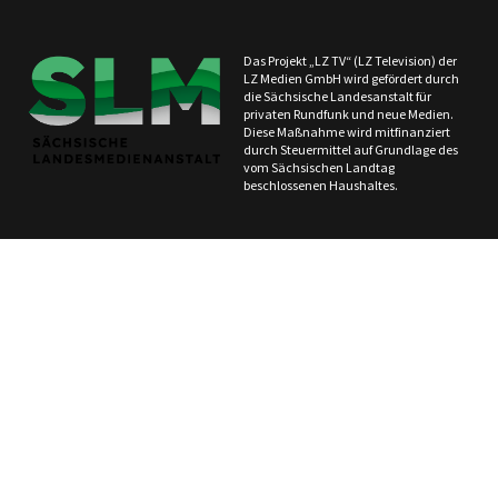
Das Projekt „LZ TV“ (LZ Television) der
LZ Medien GmbH wird gefördert durch
die Sächsische Landesanstalt für
privaten Rundfunk und neue Medien.
Diese Maßnahme wird mitfinanziert
durch Steuermittel auf Grundlage des
vom Sächsischen Landtag
beschlossenen Haushaltes.