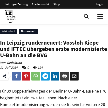
Leipziger Zeitung
Stellenmarkt
Shop
Login
Leipziger Zeitung
Wirtschaft
Firmenwelt
In Leipzig runderneuert: Vossloh Kiepe
und IFTEC übergeben erste modernisierte
U-Bahn an die BVG
Von
Redaktion
11. Juli 2014
0
124
Für 39 Doppeltriebwagen der Berliner U-Bahn-Baureihe F76
beginnt jetzt ein zweites Leben. Nach einer
Komplettmodernisierung werden sie fit sein für weitere 20