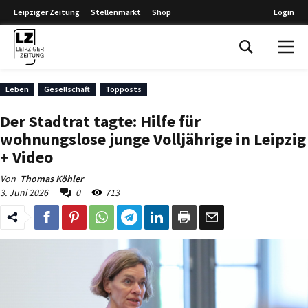
Leipziger Zeitung
Stellenmarkt
Shop
Login
Leipziger Zeitung
Leben
Gesellschaft
Topposts
Der Stadtrat tagte: Hilfe für
wohnungslose junge Volljährige in Leipzig
+ Video
Von
Thomas Köhler
3. Juni 2026
0
713