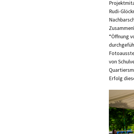
Projektmita
Rudi-Glöck
Nachbarscha
Zusammenha
“Öffnung v
durchgefüh
Fotoausste
von Schulve
Quartiersm
Erfolg dies