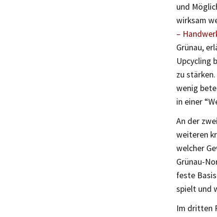
und Möglic
wirksam wer
– Handwerk
Grünau, erl
Upcycling b
zu stärken.
wenig betei
in einer “W
An der zwe
weiteren k
welcher Ge
Grünau-Nord
feste Basis
spielt und 
Im dritten 