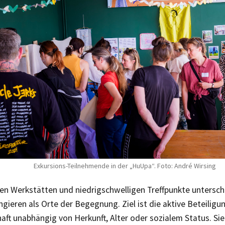
Exkursions-Teilnehmende in der „HuUpa“. Foto: André Wirsing
en Werkstätten und niedrigschwelligen Treffpunkte untersch
gieren als Orte der Begegnung. Ziel ist die aktive Beteiligu
aft unabhängig von Herkunft, Alter oder sozialem Status. Si