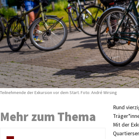
Teilnehmende der Exkursion vor dem Start. Foto: André Wirsing
Rund vierz
Mehr zum Thema
Träger*inne
Mit der Ex
Quartierse