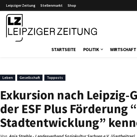
Leipziger Zeitung
Stellenmarkt
Shop
Leipziger Zeitung
STARTSEITE
POLITIK
WIRTSCHAFT
Leben
Gesellschaft
Topposts
Exkursion nach Leipzig-
der ESF Plus Förderung “
Stadtentwicklung” kenn
Von
Anja Strehle - Landesverband Soziokultur Sachsen e.V. (Gastbeitrag)