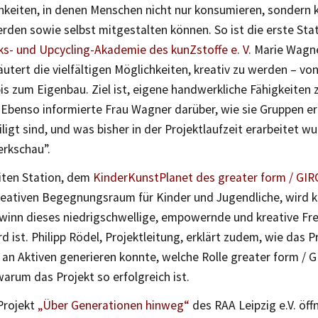
hkeiten, in denen Menschen nicht nur konsumieren, sondern k
den sowie selbst mitgestalten können. So ist die erste Sta
s- und Upcycling-Akademie des kunZstoffe e. V.
Marie Wagner
äutert die vielfältigen Möglichkeiten, kreativ zu werden – vo
is zum Eigenbau. Ziel ist, eigene handwerkliche Fähigkeiten
 Ebenso informierte Frau Wagner darüber, wie sie Gruppen err
ligt sind, und was bisher in der Projektlaufzeit erarbeitet w
erkschau”.
iten Station, dem
KinderKunstPlanet des greater form / GIRO
reativen Begegnungsraum für Kinder und Jugendliche, wird k
winn dieses niedrigschwellige, empowernde und kreative Fre
 ist. Philipp Rödel, Projektleitung, erklärt zudem, wie das Pr
 an Aktiven generieren konnte, welche Rolle greater form / G
warum das Projekt so erfolgreich ist.
Projekt
„Über Generationen hinweg“
des RAA Leipzig e.V. öff