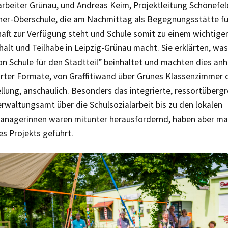
rbeiter Grünau, und Andreas Keim, Projektleitung Schönefeld
ner-Oberschule, die am Nachmittag als Begegnungsstätte fü
ft zur Verfügung steht und Schule somit zu einem wichtigen
lt und Teilhabe in Leipzig-Grünau macht. Sie erklärten, wa
on Schule für den Stadtteil” beinhaltet und machten dies an
rter Formate, von Graffitiwand über Grünes Klassenzimmer 
llung, anschaulich. Besonders das integrierte, ressortüberg
rwaltungsamt über die Schulsozialarbeit bis zu den lokalen
anagerinnen waren mitunter herausfordernd, haben aber m
es Projekts geführt.