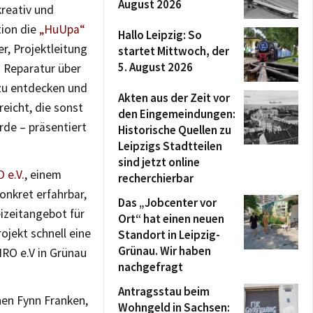
August 2026
reativ und
tion die
„HuUpa“
Hallo Leipzig: So
, Projektleitung
startet Mittwoch, der
5. August 2026
n Reparatur über
 zu entdecken und
Akten aus der Zeit vor
eicht, die sonst
den Eingemeindungen:
urde – präsentiert
Historische Quellen zu
Leipzigs Stadtteilen
sind jetzt online
 e.V.
, einem
recherchierbar
onkret erfahrbar,
Das „Jobcenter vor
izeitangebot für
Ort“ hat einen neuen
ojekt schnell eine
Standort in Leipzig-
Grünau. Wir haben
IRO e.V in Grünau
nachgefragt
Antragsstau beim
nen Fynn Franken,
Wohngeld in Sachsen: