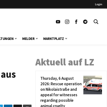
Login
LTUNGEN
MELDER
MARKTPLATZ
Aktuell auf LZ
 aus
Thursday, 6 August
2026: Rescue operation
on Nikolaistraße and
appeal for witnesses
regarding possible
animal cruelty