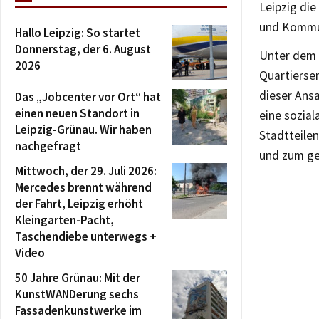
Leipzig di
und Kommu
Hallo Leipzig: So startet
Donnerstag, der 6. August
Unter dem 
2026
Quartierse
dieser Ans
Das „Jobcenter vor Ort“ hat
einen neuen Standort in
eine sozia
Leipzig-Grünau. Wir haben
Stadtteilen
nachgefragt
und zum g
Mittwoch, der 29. Juli 2026:
Mercedes brennt während
der Fahrt, Leipzig erhöht
Kleingarten-Pacht,
Taschendiebe unterwegs +
Video
50 Jahre Grünau: Mit der
KunstWANDerung sechs
Fassadenkunstwerke im