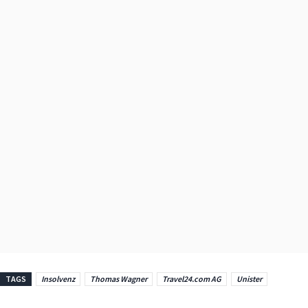
TAGS
Insolvenz
Thomas Wagner
Travel24.com AG
Unister