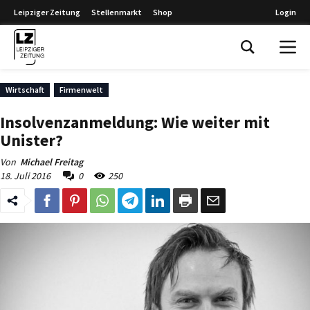
Leipziger Zeitung
Stellenmarkt
Shop
Login
Leipziger Zeitung
Wirtschaft
Firmenwelt
Insolvenzanmeldung: Wie weiter mit
Unister?
Von
Michael Freitag
18. Juli 2016
0
250