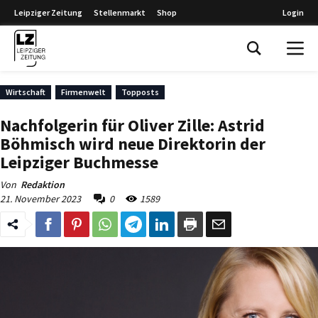
Leipziger Zeitung
Stellenmarkt
Shop
Login
Leipziger Zeitung
Wirtschaft
Firmenwelt
Topposts
Nachfolgerin für Oliver Zille: Astrid
Böhmisch wird neue Direktorin der
Leipziger Buchmesse
Von
Redaktion
21. November 2023
0
1589