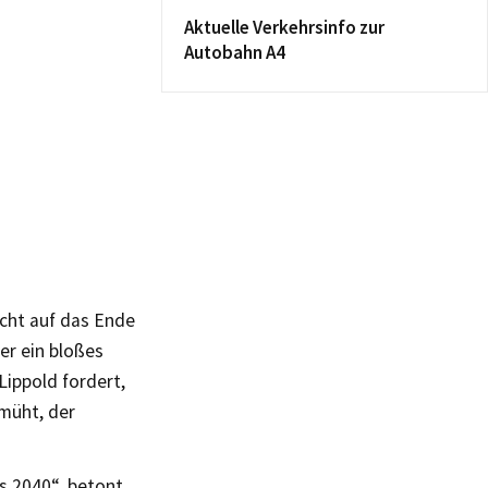
Aktuelle Verkehrsinfo zur
Autobahn A4
icht auf das Ende
er ein bloßes
Lippold fordert,
müht, der
is 2040“, betont