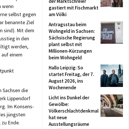
der Marktschreier
ch wenn
gastiert mit Fischmarkt
erne selbst gegen
am Völki
ar benannte Ziel
Antragsstau beim
n sind). Mit dem
Wohngeld in Sachsen:
Sächsische Regierung
sstieg in den
plant selbst mit
ltigt werden,
Millionen-Kürzungen
t auf einem
beim Wohngeld
Hallo Leipzig: So
itpunkt
startet Freitag, der 7.
August 2026, ins
Wochenende
n Sachsen die
Licht ins Dunkel der
erk Lippendorf
Gewölbe:
erg. Im Konsens-
Völkerschlachtdenkmal
des jüngsten
hat neue
 zu Ende.
Ausstellungsräume