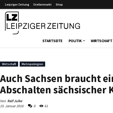
Leipziger Zeitung
Stellenmarkt
Shop
Leipziger Zeitung
STARTSEITE
POLITIK
WIRTSCHAFT
Wirtschaft
Metropolregion
Auch Sachsen braucht ei
Abschalten sächsischer 
Von
Ralf Julke
15. Januar 2016
0
61