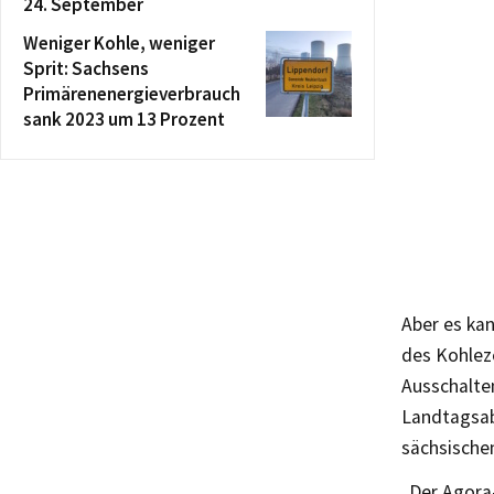
24. September
Weniger Kohle, weniger
Sprit: Sachsens
Primärenenergieverbrauch
sank 2023 um 13 Prozent
Aber es ka
des Kohleze
Ausschalten
Landtagsab
sächsische
„Der Agora-