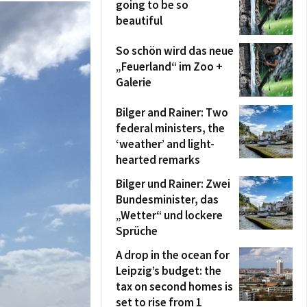
going to be so
beautiful
So schön wird das neue
„Feuerland“ im Zoo +
Galerie
Bilger and Rainer: Two
federal ministers, the
‘weather’ and light-
hearted remarks
Bilger und Rainer: Zwei
Bundesminister, das
„Wetter“ und lockere
Sprüche
A drop in the ocean for
Leipzig’s budget: the
tax on second homes is
set to rise from 1