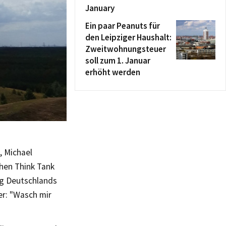
January
Ein paar Peanuts für
den Leipziger Haushalt:
Zweitwohnungsteuer
soll zum 1. Januar
erhöht werden
, Michael
chen Think Tank
eg Deutschlands
er: "Wasch mir