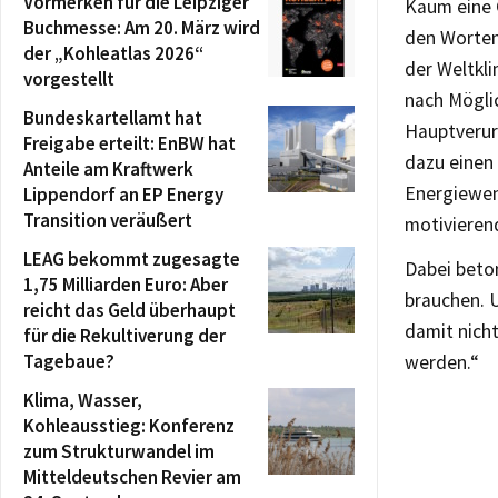
Vormerken für die Leipziger
Kaum eine 
Buchmesse: Am 20. März wird
den Worten
der „Kohleatlas 2026“
der Weltkli
vorgestellt
nach Mögli
Bundeskartellamt hat
Hauptverur
Freigabe erteilt: EnBW hat
dazu einen 
Anteile am Kraftwerk
Energiewen
Lippendorf an EP Energy
Transition veräußert
motivieren
LEAG bekommt zugesagte
Dabei beton
1,75 Milliarden Euro: Aber
brauchen. U
reicht das Geld überhaupt
damit nich
für die Rekultiverung der
Tagebaue?
werden.“
Klima, Wasser,
Kohleausstieg: Konferenz
zum Strukturwandel im
Mitteldeutschen Revier am