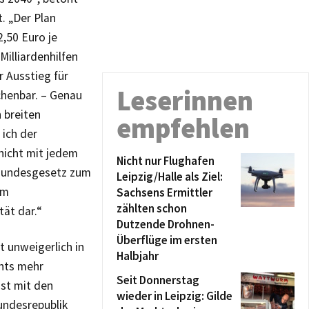
t. „Der Plan
,50 Euro je
illiardenhilfen
r Ausstieg für
Leserinnen
chenbar. – Genau
 breiten
empfehlen
 ich der
nicht mit jedem
Nicht nur Flughafen
n Bundesgesetz zum
Leipzig/Halle als Ziel:
em
Sachsens Ermittler
zählten schon
tät dar.“
Dutzende Drohnen-
Überflüge im ersten
t unweigerlich in
Halbjahr
chts mehr
Seit Donnerstag
st mit den
wieder in Leipzig: Gilde
undesrepublik