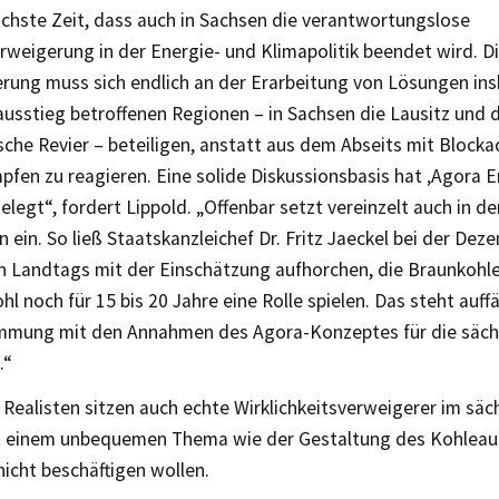
öchste Zeit, dass auch in Sachsen die verantwortungslose
rweigerung in der Energie- und Klimapolitik beendet wird. D
erung muss sich endlich an der Erarbeitung von Lösungen ins
usstieg betroffenen Regionen – in Sachsen die Lausitz und 
che Revier – beteiligen, anstatt aus dem Abseits mit Block
fen zu reagieren. Eine solide Diskussionsbasis hat ‚Agora 
elegt“, fordert Lippold. „Offenbar setzt vereinzelt auch in d
ein. So ließ Staatskanzleichef Dr. Fritz Jaeckel bei der De
n Landtags mit der Einschätzung aufhorchen, die Braunkohle
l noch für 15 bis 20 Jahre eine Rolle spielen. Das steht auffäl
mmung mit den Annahmen des Agora-Konzeptes für die säch
.“
Realisten sitzen auch echte Wirklichkeitsverweigerer im sä
it einem unbequemen Thema wie der Gestaltung des Kohleau
icht beschäftigen wollen.