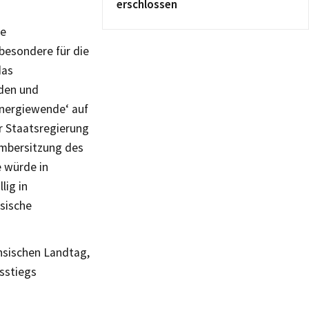
erschlossen
ie
besondere für die
das
aden und
Energiewende‘ auf
er Staatsregierung
zembersitzung des
 würde in
lig in
sische
chsischen Landtag,
sstiegs