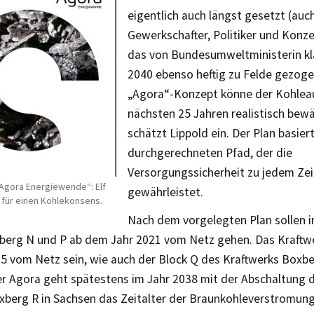
eigentlich auch längst gesetzt (au
Gewerkschafter, Politiker und Konz
das von Bundesumweltministerin kl
2040 ebenso heftig zu Felde gezoge
„Agora“-Konzept könne der Kohleau
nächsten 25 Jahren realistisch bewä
schätzt Lippold ein. Der Plan basier
durchgerechneten Pfad, der die
Versorgungssicherheit zu jedem Ze
 „Agora Energiewende“: Elf
gewährleistet.
für einen Kohlekonsens.
Nach dem vorgelegten Plan sollen i
berg N und P ab dem Jahr 2021 vom Netz gehen. Das Kraftw
035 vom Netz sein, wie auch der Block Q des Kraftwerks Boxb
er Agora geht spätestens im Jahr 2038 mit der Abschaltung 
xberg R in Sachsen das Zeitalter der Braunkohleverstromung