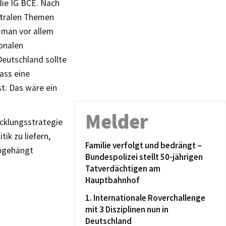
die IG BCE. Nach
ntralen Themen
t man vor allem
onalen
eutschland sollte
ass eine
t. Das wäre ein
Melder
icklungsstrategie
tik zu liefern,
Familie verfolgt und bedrängt –
abgehängt
Bundespolizei stellt 50-jährigen
Tatverdächtigen am
Hauptbahnhof
1. Internationale Roverchallenge
mit 3 Disziplinen nun in
Deutschland