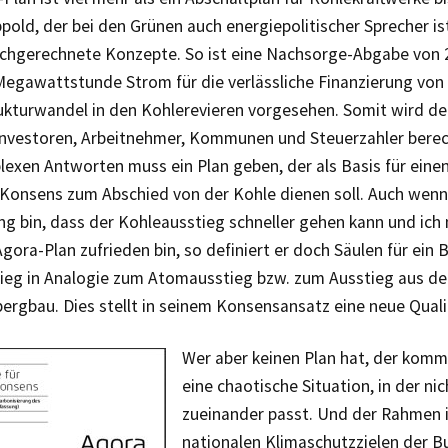
ppold, der bei den Grünen auch energiepolitischer Sprecher is
rchgerechnete Konzepte. So ist eine Nachsorge-Abgabe von 2
egawattstunde Strom für die verlässliche Finanzierung von M
ukturwandel in den Kohlerevieren vorgesehen. Somit wird de
 Investoren, Arbeitnehmer, Kommunen und Steuerzahler bere
exen Antworten muss ein Plan geben, der als Basis für einen
 Konsens zum Abschied von der Kohle dienen soll. Auch wenn
g bin, dass der Kohleausstieg schneller gehen kann und ich 
gora-Plan zufrieden bin, so definiert er doch Säulen für ei
ieg in Analogie zum Atomausstieg bzw. zum Ausstieg aus d
ergbau. Dies stellt in seinem Konsensansatz eine neue Quali
Wer aber keinen Plan hat, der komm
eine chaotische Situation, in der ni
zueinander passt. Und der Rahmen i
nationalen Klimaschutzzielen der B