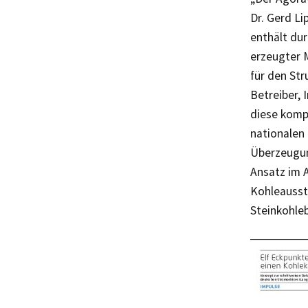
Dr. Gerd Li
enthält du
erzeugter M
für den Str
Betreiber,
diese kompl
nationalen
Überzeugun
Ansatz im A
Kohleausst
Steinkohleb