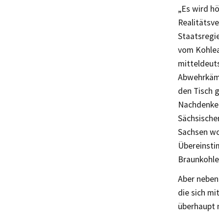
„Es wird h
Realitätsve
Staatsregi
vom Kohlea
mitteldeuts
Abwehrkämp
den Tisch g
Nachdenken 
Sächsische
Sachsen woh
Übereinsti
Braunkohle
Aber neben 
die sich m
überhaupt n