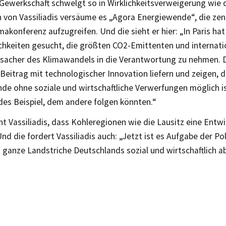
Gewerkschaft schwelgt so in Wirklichkeitsverweigerung wie 
 von Vassiliadis versäume es „Agora Energiewende“, die ze
makonferenz aufzugreifen. Und die sieht er hier: „In Paris ha
chkeiten gesucht, die größten CO2-Emittenten und internati
sacher des Klimawandels in die Verantwortung zu nehmen. D
Beitrag mit technologischer Innovation liefern und zeigen, d
de ohne soziale und wirtschaftliche Verwerfungen möglich is
des Beispiel, dem andere folgen könnten.“
t Vassiliadis, dass Kohleregionen wie die Lausitz eine Entw
nd die fordert Vassiliadis auch: „Jetzt ist es Aufgabe der Poli
t ganze Landstriche Deutschlands sozial und wirtschaftlich 