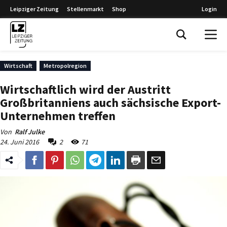
Leipziger Zeitung
Stellenmarkt
Shop
Login
Leipziger Zeitung
Wirtschaft
Metropolregion
Wirtschaftlich wird der Austritt
Großbritanniens auch sächsische Export-
Unternehmen treffen
Von
Ralf Julke
24. Juni 2016
2
71