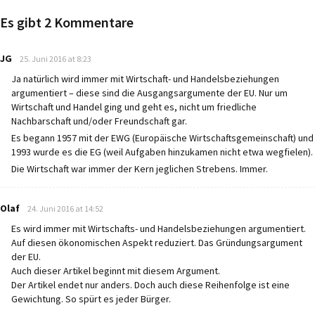
Es gibt 2 Kommentare
says:
JG
25. Juni 2016 at 8:23
Ja natürlich wird immer mit Wirtschaft- und Handelsbeziehungen
argumentiert – diese sind die Ausgangsargumente der EU. Nur um
Wirtschaft und Handel ging und geht es, nicht um friedliche
Nachbarschaft und/oder Freundschaft gar.
Es begann 1957 mit der EWG (Europäische Wirtschaftsgemeinschaft) und
1993 wurde es die EG (weil Aufgaben hinzukamen nicht etwa wegfielen).
Die Wirtschaft war immer der Kern jeglichen Strebens. Immer.
says:
Olaf
24. Juni 2016 at 14:52
Es wird immer mit Wirtschafts- und Handelsbeziehungen argumentiert.
Auf diesen ökonomischen Aspekt reduziert. Das Gründungsargument
der EU.
Auch dieser Artikel beginnt mit diesem Argument.
Der Artikel endet nur anders. Doch auch diese Reihenfolge ist eine
Gewichtung. So spürt es jeder Bürger.