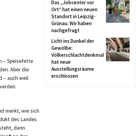
Das „Jobcenter vor
Ort“ hat einen neuen
Standort in Leipzig-
Grünau. Wir haben
nachgefragt
Licht ins Dunkel der
Gewölbe:
Völkerschlachtdenkmal
n – Speisefette
hat neue
Ausstellungsräume
den. Aber die
erschlossen
d – auch weil
werden.
d merkt, wie sich
odukt des Landes
steht, dann