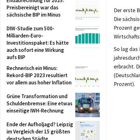
Endabrechnung für 2025:
Preisbereinigt war das
Der erste B
sächsische BIP im Minus
Die sächsis
Prozent ge
DIW-Studie zum 500-
Milliarden-Euro-
Wirtschaft
Investitionspaket: Es hätte
So lag das 
auch sofort eine Wirkung
aufs BIP
jahresdurch
erbracht. 
Rechnerisch ein Minus:
Rekord-BIP 2023 resultiert
(Deutschlan
vor allem aus hoher Inflation
Prozent).
Grüne Transformation und
Schuldenbremse: Eine etwas
einseitige IWH-Rechnung
Ende der Aufholjagd? Leipzig
im Vergleich der 15 größten
deutschen Städte