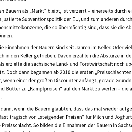
n Bauern als „Markt“ bleibt, ist verzerrt – einerseits durch 
ch justierte Subventionspolitik der EU, und zum anderen durc
bensmittelkonzerne, die so übermächtig sind, dass sie die 
önnen.
ie Einnahmen der Bauern sind seit Jahren im Keller. Oder vi
h in den Keller getrieben. Davon erzählen die Abstürze in de
s erzielte die sächsische Land- und Forstwirtschaft noch üb
z. Doch dann begannen ab 2010 die ersten „Preisschlachten“
t, wenn einer der großen Discounter anfängt, gerade Grund
nd Butter zu „Kampfpreisen“ auf den Markt zu werfen – die 
.
dann, wenn die Bauern glaubten, dass das mal wieder aufge
 fast tragisch von „steigenden Preisen“ für Milch und Joghu
 Preisschlacht. So bilden die Einnahmen der Bauern in Sachs