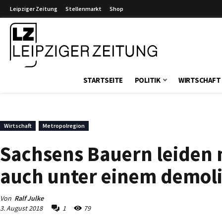
Leipziger Zeitung
Stellenmarkt
Shop
Leipziger Zeitung
STARTSEITE
POLITIK
WIRTSCHAFT
Wirtschaft
Metropolregion
Sachsens Bauern leiden 
auch unter einem demol
Von
Ralf Julke
3. August 2018
1
79