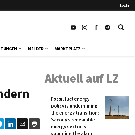
Login
LTUNGEN
MELDER
MARKTPLATZ
Aktuell auf LZ
ondern
Fossil fuel energy
policy is undermining
the energy transition:
Saxony’s renewable
energy sector is
sounding the alarm