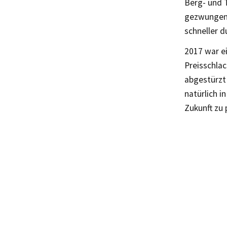
Berg- und T
gezwungen 
schneller d
2017 war ei
Preisschlac
abgestürzt 
natürlich i
Zukunft zu 