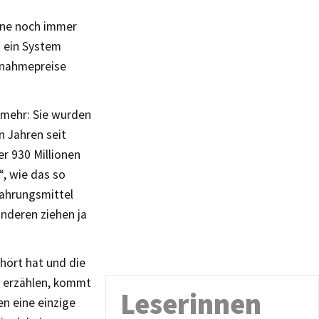
eine noch immer
h ein System
Abnahmepreise
elmehr: Sie wurden
n Jahren seit
er 930 Millionen
, wie das so
nahrungsmittel
anderen ziehen ja
hört hat und die
rt erzählen, kommt
Leserinnen
en eine einzige