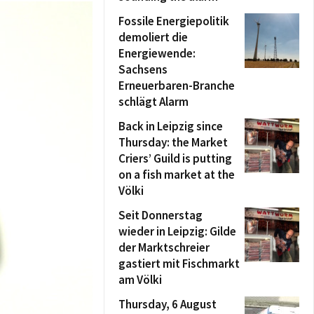
Fossile Energiepolitik
demoliert die
Energiewende:
Sachsens
Erneuerbaren-Branche
schlägt Alarm
Back in Leipzig since
Thursday: the Market
Criers’ Guild is putting
on a fish market at the
Völki
Seit Donnerstag
wieder in Leipzig: Gilde
der Marktschreier
gastiert mit Fischmarkt
am Völki
Thursday, 6 August