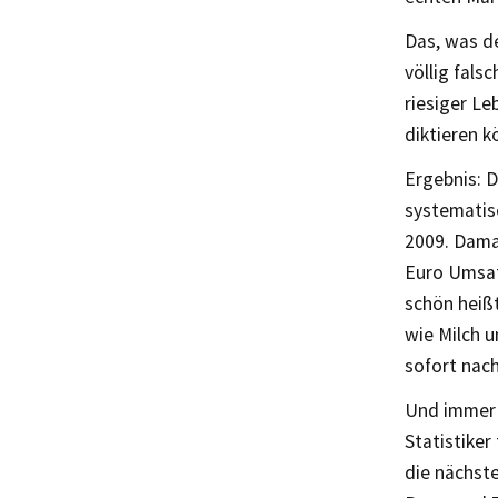
Das, was de
völlig fals
riesiger Le
diktieren k
Ergebnis: D
systematisc
2009. Damal
Euro Umsat
schön heiß
wie Milch u
sofort nach
Und immer 
Statistiker
die nächste