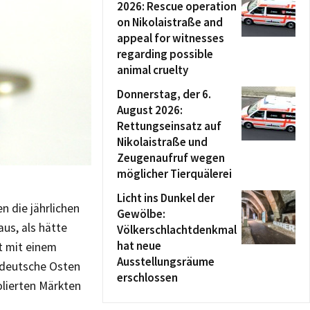
2026: Rescue operation
on Nikolaistraße and
appeal for witnesses
regarding possible
animal cruelty
Donnerstag, der 6.
August 2026:
Rettungseinsatz auf
Nikolaistraße und
Zeugenaufruf wegen
möglicher Tierquälerei
Licht ins Dunkel der
n die jährlichen
Gewölbe:
us, als hätte
Völkerschlachtdenkmal
hat neue
t mit einem
Ausstellungsräume
r deutsche Osten
erschlossen
olierten Märkten