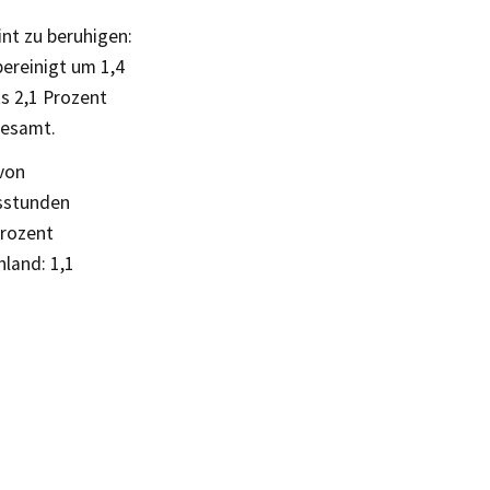
int zu beruhigen:
bereinigt um 1,4
s 2,1 Prozent
desamt.
 von
tsstunden
Prozent
land: 1,1