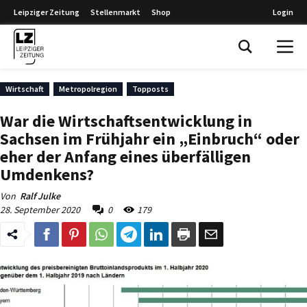
Leipziger Zeitung
Stellenmarkt
Shop
Login
Leipziger Zeitung
Wirtschaft
Metropolregion
Topposts
War die Wirtschaftsentwicklung in
Sachsen im Frühjahr ein „Einbruch“ oder
eher der Anfang eines überfälligen
Umdenkens?
Von
Ralf Julke
28. September 2020
0
179