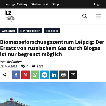
Leipziger Zeitung
Stellenmarkt
Shop
Login
Leipziger Zeitung
Wirtschaft
Metropolregion
Topposts
Biomasseforschungszentrum Leipzig: Der
Ersatz von russischem Gas durch Biogas
ist nur begrenzt möglich
Von
Redaktion
19. Mai 2022
0
1189