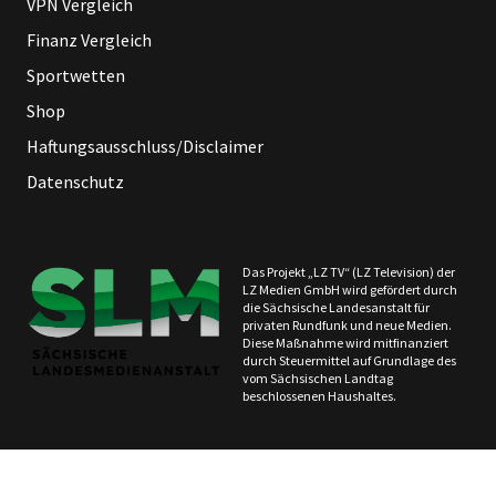
VPN Vergleich
Finanz Vergleich
Sportwetten
Shop
Haftungsausschluss/Disclaimer
Datenschutz
Das Projekt „LZ TV“ (LZ Television) der
LZ Medien GmbH wird gefördert durch
die Sächsische Landesanstalt für
privaten Rundfunk und neue Medien.
Diese Maßnahme wird mitfinanziert
durch Steuermittel auf Grundlage des
vom Sächsischen Landtag
beschlossenen Haushaltes.