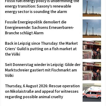
Fossil fuel energy policy is undermining the
energy transition: Saxony’s renewable
energy sector is sounding the alarm
Fossile Energiepolitik demoliert die
Energiewende: Sachsens Erneuerbaren-
Branche schlägt Alarm
Back in Leipzig since Thursday: the Market
Criers’ Guild is putting on a fish market at
the Völki
Seit Donnerstag wieder in Leipzig: Gilde der
Marktschreier gastiert mit Fischmarkt am
Völki
Thursday, 6 August 2026: Rescue operation
on Nikolaistraße and appeal for witnesses
regarding possible animal cruelty