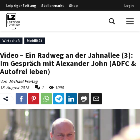
Leipziger Zeitung
Stellenmarkt
Shop
Login
Leipziger Zeitung
Wirtschaft
Mobilität
Video – Ein Radweg an der Jahnallee (3):
Im Gespräch mit Alexander John (ADFC &
Autofrei leben)
Von
Michael Freitag
18. August 2018
1
1090