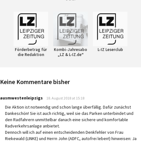
Förderbetrag für
Kombi-Jahresabo
L-IZ Leserclub
die Redaktion
„LZ & L-IZ.de“
Keine Kommentare bisher
says:
ausmwestenleipzigs
18. August 2018 at 15:18
Die Aktion ist notwendig und schon lange überfällig. Dafür zunächst
Dankeschön! Sie ist auch richtig, weil sie das Parken unterbindet und
den Radfahrern unmittelbar danach eine sichere und komfortable
Radverkehrsanlage anbietet.
Dennoch will ich auf einen entscheidenden Denkfehler von Frau
Riekewald (LINKE) und Herrn John (ADFC, autofrei leben!) hinweisen: Ja