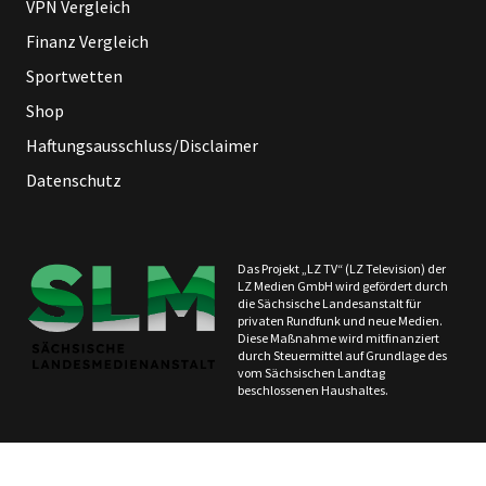
VPN Vergleich
Finanz Vergleich
Sportwetten
Shop
Haftungsausschluss/Disclaimer
Datenschutz
Das Projekt „LZ TV“ (LZ Television) der
LZ Medien GmbH wird gefördert durch
die Sächsische Landesanstalt für
privaten Rundfunk und neue Medien.
Diese Maßnahme wird mitfinanziert
durch Steuermittel auf Grundlage des
vom Sächsischen Landtag
beschlossenen Haushaltes.