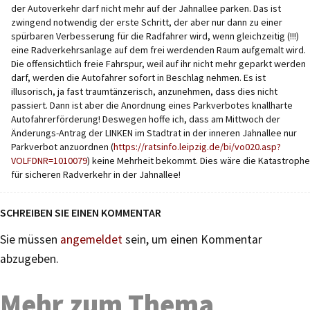
der Autoverkehr darf nicht mehr auf der Jahnallee parken. Das ist
zwingend notwendig der erste Schritt, der aber nur dann zu einer
spürbaren Verbesserung für die Radfahrer wird, wenn gleichzeitig (!!!)
eine Radverkehrsanlage auf dem frei werdenden Raum aufgemalt wird.
Die offensichtlich freie Fahrspur, weil auf ihr nicht mehr geparkt werden
darf, werden die Autofahrer sofort in Beschlag nehmen. Es ist
illusorisch, ja fast traumtänzerisch, anzunehmen, dass dies nicht
passiert. Dann ist aber die Anordnung eines Parkverbotes knallharte
Autofahrerförderung! Deswegen hoffe ich, dass am Mittwoch der
Änderungs-Antrag der LINKEN im Stadtrat in der inneren Jahnallee nur
Parkverbot anzuordnen (
https://ratsinfo.leipzig.de/bi/vo020.asp?
VOLFDNR=1010079
) keine Mehrheit bekommt. Dies wäre die Katastrophe
für sicheren Radverkehr in der Jahnallee!
SCHREIBEN SIE EINEN KOMMENTAR
Sie müssen
angemeldet
sein, um einen Kommentar
abzugeben.
Mehr zum Thema