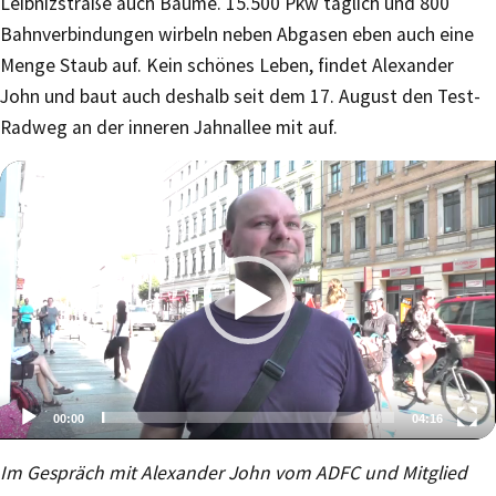
Leibnizstraße auch Bäume. 15.500 Pkw täglich und 800
Bahnverbindungen wirbeln neben Abgasen eben auch eine
Menge Staub auf. Kein schönes Leben, findet Alexander
John und baut auch deshalb seit dem 17. August den Test-
Radweg an der inneren Jahnallee mit auf.
00:00
04:16
Video-
Im Gespräch mit Alexander John vom ADFC und Mitglied
Player