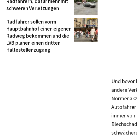
Radfahrern, dafür mehr mit
schweren Verletzungen
Radfahrer sollen vorm
Hauptbahnhof einen eigenen
Radweg bekommen und die
LVB planen einen dritten
Haltestellenzugang
Und bevor h
andere Verk
Normenakze
Autofahrer 
immer von 
Blechschad
schwächere