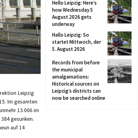
Hello Leipzig: Here’s
how Wednesday 5
August 2026 gets
underway
Hallo Leipzig: So
startet Mittwoch, der
5. August 2026
Records from before
the municipal
amalgamations:
Historical sources on
Leipzig’s districts can
irektion Leipzig
now be searched online
015. Im gesamten
nunmehr 13.006 im
f 384 gesunken.
neun auf 14