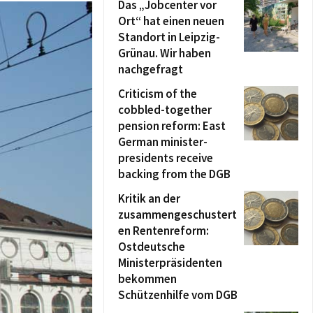
Das „Jobcenter vor
Ort“ hat einen neuen
Standort in Leipzig-
Grünau. Wir haben
nachgefragt
Criticism of the
cobbled-together
pension reform: East
German minister-
presidents receive
backing from the DGB
Kritik an der
zusammengeschustert
en Rentenreform:
Ostdeutsche
Ministerpräsidenten
bekommen
Schützenhilfe vom DGB