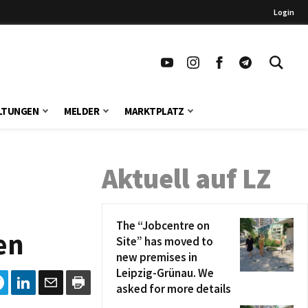
Login
LTUNGEN
MELDER
MARKTPLATZ
Aktuell auf LZ
The “Jobcentre on
en
Site” has moved to
new premises in
Leipzig-Grünau. We
asked for more details