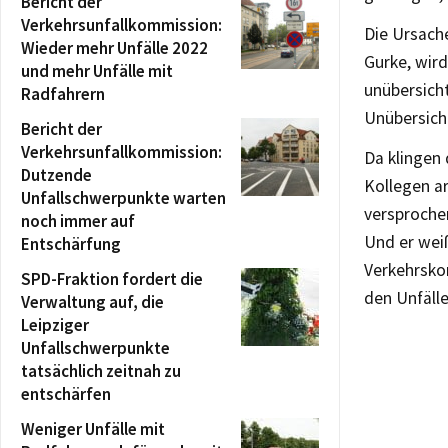
Bericht der
Verkehrsunfallkommission:
Die Ursach
Wieder mehr Unfälle 2022
Gurke, wir
und mehr Unfälle mit
unübersicht
Radfahrern
Unübersicht
Bericht der
Verkehrsunfallkommission:
Da klingen 
Dutzende
Kollegen ar
Unfallschwerpunkte warten
versproche
noch immer auf
Und er weiß
Entschärfung
Verkehrsko
SPD-Fraktion fordert die
den Unfälle
Verwaltung auf, die
Leipziger
Unfallschwerpunkte
tatsächlich zeitnah zu
entschärfen
Weniger Unfälle mit