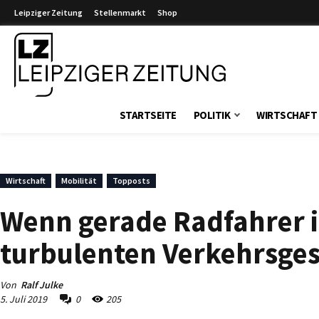
Leipziger Zeitung
Stellenmarkt
Shop
Leipziger Zeitung
STARTSEITE
POLITIK
WIRTSCHAFT
Wirtschaft
Mobilität
Topposts
Wenn gerade Radfahrer 
turbulenten Verkehrsge
Von
Ralf Julke
5. Juli 2019
0
205