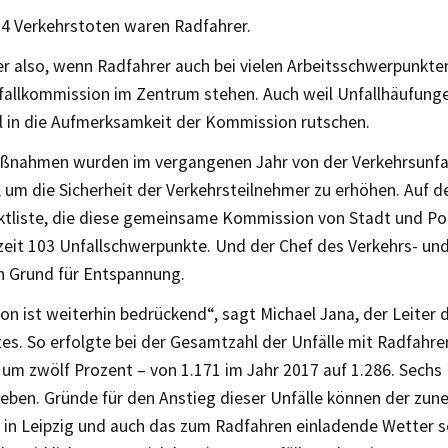
14 Verkehrstoten waren Radfahrer.
r also, wenn Radfahrer auch bei vielen Arbeitsschwerpunkte
fallkommission im Zentrum stehen. Auch weil Unfallhäufunge
ll in die Aufmerksamkeit der Kommission rutschen.
ßnahmen wurden im vergangenen Jahr von der Verkehrsunfa
um die Sicherheit der Verkehrsteilnehmer zu erhöhen. Auf d
tliste, die diese gemeinsame Kommission von Stadt und Poli
zeit 103 Unfallschwerpunkte. Und der Chef des Verkehrs- un
en Grund für Entspannung.
ion ist weiterhin bedrückend“, sagt Michael Jana, der Leiter 
s. So erfolgte bei der Gesamtzahl der Unfälle mit Radfahre
 um zwölf Prozent – von 1.171 im Jahr 2017 auf 1.286. Sech
eben. Gründe für den Anstieg dieser Unfälle können der zu
 in Leipzig und auch das zum Radfahren einladende Wetter se