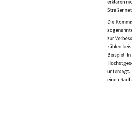
erklären ni
Straßennet
Die Kommis
sogenannte
zur Verbess
zählen bei
Beispiel: I
Höchstgesc
untersagt.
einen Radfa