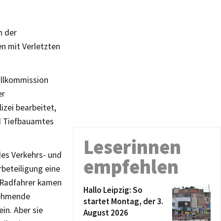
n der
n mit Verletzten
llkommission
er
zei bearbeitet,
d Tiefbauamtes
Leserinnen
des Verkehrs- und
empfehlen
rbeteiligung eine
s Radfahrer kamen
Hallo Leipzig: So
nehmende
startet Montag, der 3.
in. Aber sie
August 2026