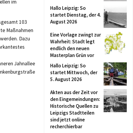
ellen im
Hallo Leipzig: So
startet Dienstag, der 4.
August 2026
nsgesamt 103
erste Maßnahmen
Eine Vorlage zwingt zur
t werden. Dazu
Wahrheit: Stadt legt
arkantestes
endlich den neuen
Masterplan Grün vor
nneren Jahnallee
Hallo Leipzig: So
Funkenburgstraße
startet Mittwoch, der
5. August 2026
Akten aus der Zeit vor
den Eingemeindungen:
Historische Quellen zu
Leipzigs Stadtteilen
sind jetzt online
recherchierbar