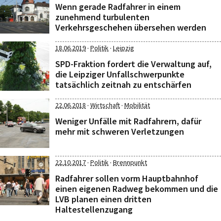
Wenn gerade Radfahrer in einem
zunehmend turbulenten
Verkehrsgeschehen übersehen werden
·
·
18.06.2019
Politik
Leipzig
SPD-Fraktion fordert die Verwaltung auf,
die Leipziger Unfallschwerpunkte
tatsächlich zeitnah zu entschärfen
·
·
22.06.2018
Wirtschaft
Mobilität
Weniger Unfälle mit Radfahrern, dafür
mehr mit schweren Verletzungen
·
·
22.10.2017
Politik
Brennpunkt
Radfahrer sollen vorm Hauptbahnhof
einen eigenen Radweg bekommen und die
LVB planen einen dritten
Haltestellenzugang