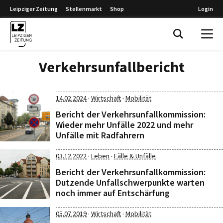
Leipziger Zeitung
Stellenmarkt
Shop
Login
Leipziger Zeitung
Verkehrsunfallbericht
·
·
14.02.2024
Wirtschaft
Mobilität
Bericht der Verkehrsunfallkommission:
Wieder mehr Unfälle 2022 und mehr
Unfälle mit Radfahrern
·
·
03.12.2022
Leben
Fälle & Unfälle
Bericht der Verkehrsunfallkommission:
Dutzende Unfallschwerpunkte warten
noch immer auf Entschärfung
·
·
05.07.2019
Wirtschaft
Mobilität