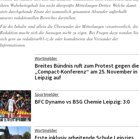
ihren Wahrheitsgehalt hin nicht überprüfte Mitteilungen Dritter. Welche damit
stets durchgehende Zitate der namentlich genannten Absender außerhalb
unseres redaktionellen Bereiches darstellen.
Für die Inhalte sind allein die Übersender der Mitteilungen verantwortlich, die
Redaktion macht sich die Aussagen nicht zu eigen. Bei Fragen dazu wenden Sie
sich gern an
redaktion@l-iz.de
oder kontaktieren den Versender der
Informationen.
Wortmelder
Breites Bündnis ruft zum Protest gegen die
„Compact-Konferenz“ am 25. November in
Leipzig auf
Sportmelder
BFC Dynamo vs BSG Chemie Leipzig: 3:0
Wortmelder
Erste inklusiv arbeitende Schule Leipzigs