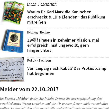
·
Leben
Gesellschaft
Warum Dr. Karl Marx die Kaninchen
erschreckt & „Die Elenden“ das Publikum
mitreißen
·
Bildung
Bücher
Zwölf Frauen in geheimer Mission, mal
erfolgreich, mal ungewollt, gern
hingerichtet
·
Politik
Sachsen
Von Leipzig nach Kabul? Das Protestcamp
hat begonnen
Melder vom 22.10.2017
Im Bereich
„Melder“
finden Sie Inhalte Dritter, die uns tagtäglich auf den
verschiedensten Wegen erreichen und die wir unseren Lesern nicht vorenthalten
wollen. Es handelt sich also um aktuelle, redaktionell nicht bearbeitete und auf