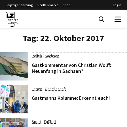
Leipziger Zeitung
Stellenmarkt
Shop
Login
Leipziger Zeitung
Tag:
22. Oktober 2017
·
Politik
Sachsen
Gastkommentar von Christian Wolff:
Neuanfang in Sachsen?
·
Leben
Gesellschaft
Gastmanns Kolumne: Erkennt euch!
·
Sport
Fußball