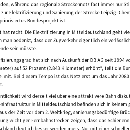
en, während das regionale Streckennetz fast immer nur Stie
n zur Elektrifizierung und Sanierung der Strecke Leipzig–Chemn
 priorisiertes Bundesprojekt ist.
 hat recht: Die Elektrifizierung in Mitteldeutschland geht vi
 man bedenkt, dass der Zugverkehr eigentlich ein verlässlic
nde sein müsste.
ifizierungsgrad hat sich nach Auskunft der DB AG seit 1994 v
meter) auf 52 Prozent (2.843 Kilometer) erhöht“, teilt die B
el mit. Bei diesem Tempo ist das Netz erst um das Jahr 2080
t.
entlichkeit wird derzeit viel über eine attraktivere Bahn diskut
ninfrastruktur in Mitteldeutschland befinden sich in keinem
aus der Zeit vor dem 2. Weltkrieg, sanierungsbedürftige Brü
erung wichtiger Fernbahnstrecken zeigen, dass das Schienenn
chland deutlich besser werden muss. Nur mit einer schnelle