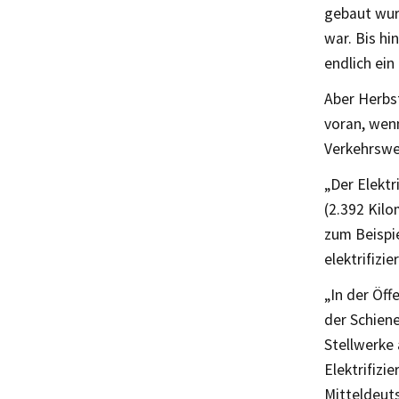
gebaut wurd
war. Bis hi
endlich ein
Aber Herbst
voran, wenn
Verkehrswe
„Der Elektr
(2.392 Kilo
zum Beispi
elektrifizier
„In der Öff
der Schiene
Stellwerke 
Elektrifizi
Mitteldeuts