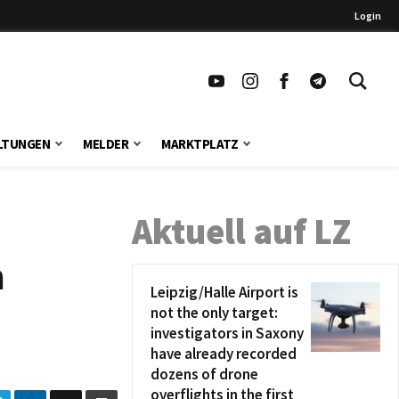
Login
LTUNGEN
MELDER
MARKTPLATZ
Aktuell auf LZ
n
Leipzig/Halle Airport is
not the only target:
investigators in Saxony
have already recorded
dozens of drone
overflights in the first