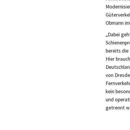
Modernisier
Güterverke
Obmann im A
„Dabei geht
Schienenpro
bereits die
Hier brauc
Deutschlan
von Dresde
Fernverkehr
kein besond
und operat
getrennt w