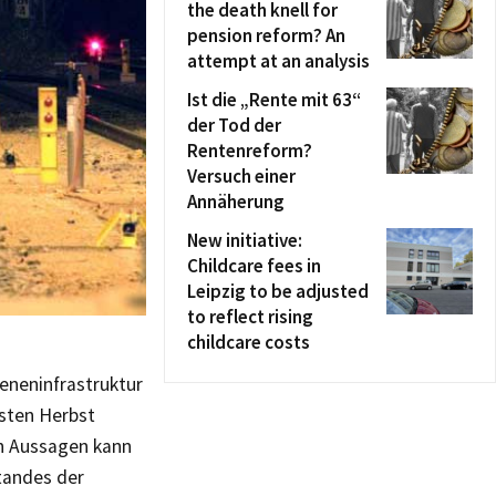
the death knell for
pension reform? An
attempt at an analysis
Ist die „Rente mit 63“
der Tod der
Rentenreform?
Versuch einer
Annäherung
New initiative:
Childcare fees in
Leipzig to be adjusted
to reflect rising
childcare costs
ieneninfrastruktur
rsten Herbst
en Aussagen kann
tandes der