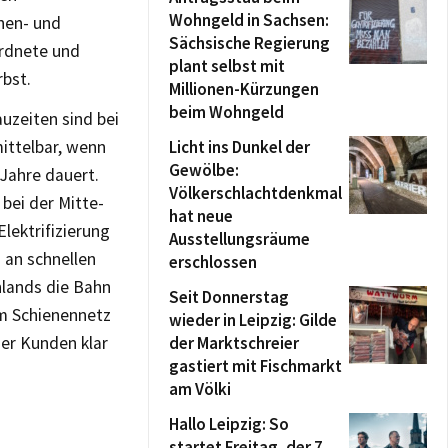
Wohngeld in Sachsen:
onen- und
Sächsische Regierung
rdnete und
plant selbst mit
rbst.
Millionen-Kürzungen
beim Wohngeld
uzeiten sind bei
ittelbar, wenn
Licht ins Dunkel der
Gewölbe:
 Jahre dauert.
Völkerschlachtdenkmal
bei der Mitte-
hat neue
lektrifizierung
Ausstellungsräume
 an schnellen
erschlossen
hlands die Bahn
Seit Donnerstag
em Schienennetz
wieder in Leipzig: Gilde
er Kunden klar
der Marktschreier
gastiert mit Fischmarkt
am Völki
Hallo Leipzig: So
startet Freitag, der 7.