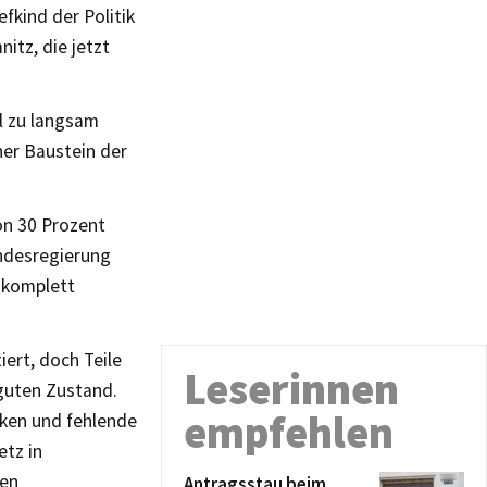
fkind der Politik
itz, die jetzt
el zu langsam
her Baustein der
on 30 Prozent
undesregierung
 komplett
iert, doch Teile
Leserinnen
 guten Zustand.
empfehlen
cken und fehlende
etz in
ren
Antragsstau beim