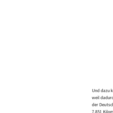
Und dazu k
weil dadur
der Deutsch
7.851 Kilom