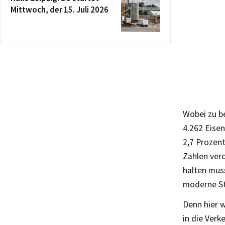
Mittwoch, der 15. Juli 2026
Wobei zu b
4.262 Eise
2,7 Prozent
Zahlen verd
halten muss
moderne St
Denn hier w
in die Verk