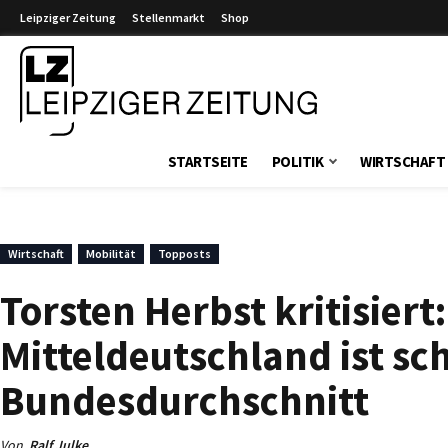
Leipziger Zeitung
Stellenmarkt
Shop
Leipziger Zeitung
STARTSEITE
POLITIK
WIRTSCHAFT
Wirtschaft
Mobilität
Topposts
Torsten Herbst kritisiert
Mitteldeutschland ist sch
Bundesdurchschnitt
Von
Ralf Julke