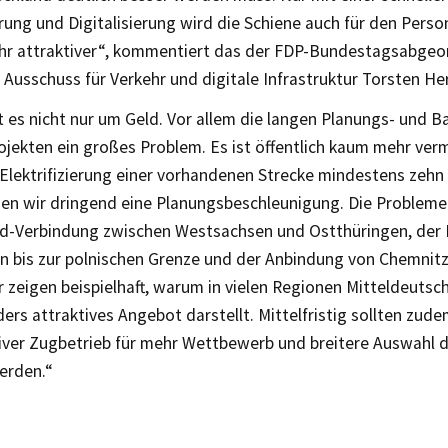
ung und Digitalisierung wird die Schiene auch für den Pers
hr attraktiver“, kommentiert das der FDP-Bundestagsabgeo
usschuss für Verkehr und digitale Infrastruktur Torsten He
 es nicht nur um Geld. Vor allem die langen Planungs- und Ba
jekten ein großes Problem. Es ist öffentlich kaum mehr verm
 Elektrifizierung einer vorhandenen Strecke mindestens zehn
hen wir dringend eine Planungsbeschleunigung. Die Probleme 
d-Verbindung zwischen Westsachsen und Ostthüringen, der E
n bis zur polnischen Grenze und der Anbindung von Chemnitz
 zeigen beispielhaft, warum in vielen Regionen Mitteldeutsc
ers attraktives Angebot darstellt. Mittelfristig sollten zud
iver Zugbetrieb für mehr Wettbewerb und breitere Auswahl d
erden.“