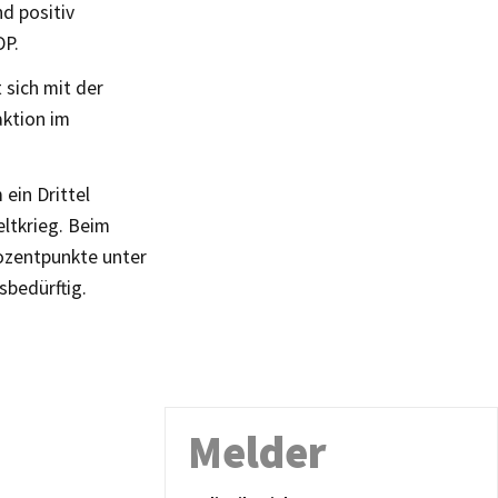
d positiv
DP.
sich mit der
aktion im
 ein Drittel
eltkrieg. Beim
rozentpunkte unter
bedürftig.
Melder