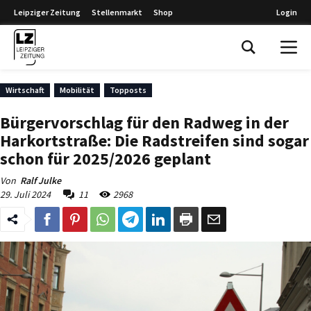
Leipziger Zeitung
Stellenmarkt
Shop
Login
Leipziger Zeitung
Wirtschaft
Mobilität
Topposts
Bürgervorschlag für den Radweg in der
Harkortstraße: Die Radstreifen sind sogar
schon für 2025/2026 geplant
Von
Ralf Julke
29. Juli 2024
11
2968