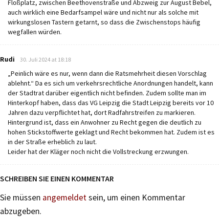
Floßplatz, zwischen Beethovenstraße und Abzweig zur August Bebel,
auch wirklich eine Bedarfsampel wäre und nicht nur als solche mit
wirkungslosen Tastern getarnt, so dass die Zwischenstops häufig
wegfallen würden.
says:
Rudi
30. Juli 2024 at 18:18
„Peinlich wäre es nur, wenn dann die Ratsmehrheit diesen Vorschlag
ablehnt.“ Da es sich um verkehrsrechtliche Anordnungen handelt, kann
der Stadtrat darüber eigentlich nicht befinden. Zudem sollte man im
Hinterkopf haben, dass das VG Leipzig die Stadt Leipzig bereits vor 10
Jahren dazu verpflichtet hat, dort Radfahrstreifen zu markieren.
Hintergrund ist, dass ein Anwohner zu Recht gegen die deutlich zu
hohen Stickstoffwerte geklagt und Recht bekommen hat. Zudem ist es
in der Straße erheblich zu laut.
Leider hat der Kläger noch nicht die Vollstreckung erzwungen.
SCHREIBEN SIE EINEN KOMMENTAR
Sie müssen
angemeldet
sein, um einen Kommentar
abzugeben.