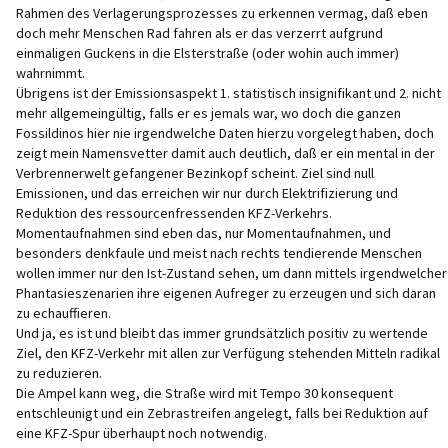
Rahmen des Verlagerungsprozesses zu erkennen vermag, daß eben
doch mehr Menschen Rad fahren als er das verzerrt aufgrund
einmaligen Guckens in die Elsterstraße (oder wohin auch immer)
wahrnimmt.
Übrigens ist der Emissionsaspekt 1. statistisch insignifikant und 2. nicht
mehr allgemeingültig, falls er es jemals war, wo doch die ganzen
Fossildinos hier nie irgendwelche Daten hierzu vorgelegt haben, doch
zeigt mein Namensvetter damit auch deutlich, daß er ein mental in der
Verbrennerwelt gefangener Bezinkopf scheint. Ziel sind null
Emissionen, und das erreichen wir nur durch Elektrifizierung und
Reduktion des ressourcenfressenden KFZ-Verkehrs.
Momentaufnahmen sind eben das, nur Momentaufnahmen, und
besonders denkfaule und meist nach rechts tendierende Menschen
wollen immer nur den Ist-Zustand sehen, um dann mittels irgendwelcher
Phantasieszenarien ihre eigenen Aufreger zu erzeugen und sich daran
zu echauffieren.
Und ja, es ist und bleibt das immer grundsätzlich positiv zu wertende
Ziel, den KFZ-Verkehr mit allen zur Verfügung stehenden Mitteln radikal
zu reduzieren.
Die Ampel kann weg, die Straße wird mit Tempo 30 konsequent
entschleunigt und ein Zebrastreifen angelegt, falls bei Reduktion auf
eine KFZ-Spur überhaupt noch notwendig.