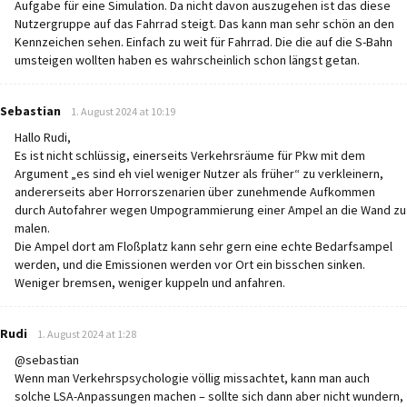
Aufgabe für eine Simulation. Da nicht davon auszugehen ist das diese
Nutzergruppe auf das Fahrrad steigt. Das kann man sehr schön an den
Kennzeichen sehen. Einfach zu weit für Fahrrad. Die die auf die S-Bahn
umsteigen wollten haben es wahrscheinlich schon längst getan.
says:
Sebastian
1. August 2024 at 10:19
Hallo Rudi,
Es ist nicht schlüssig, einerseits Verkehrsräume für Pkw mit dem
Argument „es sind eh viel weniger Nutzer als früher“ zu verkleinern,
andererseits aber Horrorszenarien über zunehmende Aufkommen
durch Autofahrer wegen Umpogrammierung einer Ampel an die Wand zu
malen.
Die Ampel dort am Floßplatz kann sehr gern eine echte Bedarfsampel
werden, und die Emissionen werden vor Ort ein bisschen sinken.
Weniger bremsen, weniger kuppeln und anfahren.
says:
Rudi
1. August 2024 at 1:28
@sebastian
Wenn man Verkehrspsychologie völlig missachtet, kann man auch
solche LSA-Anpassungen machen – sollte sich dann aber nicht wundern,