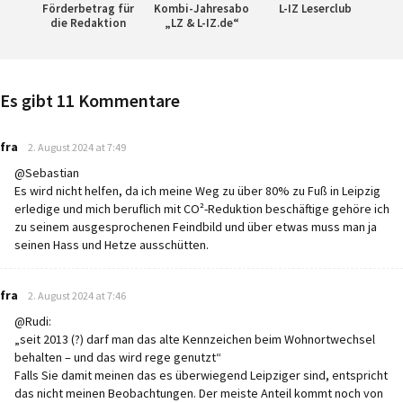
Förderbetrag für
Kombi-Jahresabo
L-IZ Leserclub
die Redaktion
„LZ & L-IZ.de“
Es gibt 11 Kommentare
says:
fra
2. August 2024 at 7:49
@Sebastian
Es wird nicht helfen, da ich meine Weg zu über 80% zu Fuß in Leipzig
erledige und mich beruflich mit CO²-Reduktion beschäftige gehöre ich
zu seinem ausgesprochenen Feindbild und über etwas muss man ja
seinen Hass und Hetze ausschütten.
says:
fra
2. August 2024 at 7:46
@Rudi:
„seit 2013 (?) darf man das alte Kennzeichen beim Wohnortwechsel
behalten – und das wird rege genutzt“
Falls Sie damit meinen das es überwiegend Leipziger sind, entspricht
das nicht meinen Beobachtungen. Der meiste Anteil kommt noch von