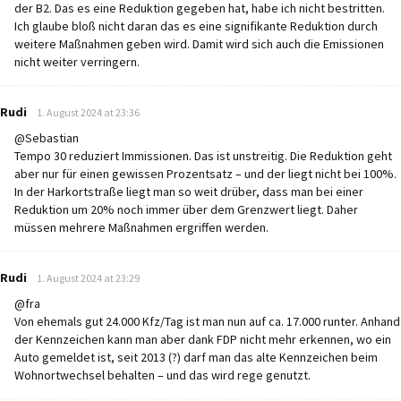
der B2. Das es eine Reduktion gegeben hat, habe ich nicht bestritten.
Ich glaube bloß nicht daran das es eine signifikante Reduktion durch
weitere Maßnahmen geben wird. Damit wird sich auch die Emissionen
nicht weiter verringern.
says:
Rudi
1. August 2024 at 23:36
@Sebastian
Tempo 30 reduziert Immissionen. Das ist unstreitig. Die Reduktion geht
aber nur für einen gewissen Prozentsatz – und der liegt nicht bei 100%.
In der Harkortstraße liegt man so weit drüber, dass man bei einer
Reduktion um 20% noch immer über dem Grenzwert liegt. Daher
müssen mehrere Maßnahmen ergriffen werden.
says:
Rudi
1. August 2024 at 23:29
@fra
Von ehemals gut 24.000 Kfz/Tag ist man nun auf ca. 17.000 runter. Anhand
der Kennzeichen kann man aber dank FDP nicht mehr erkennen, wo ein
Auto gemeldet ist, seit 2013 (?) darf man das alte Kennzeichen beim
Wohnortwechsel behalten – und das wird rege genutzt.