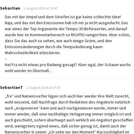
says:
Sebastian
1. August 2024 at 18:47
Das mit der Ampel und dem Streifen ist gar keine schlechte Idee!
Naja, und das mit den Emissionen hab ich mir ja nicht ausgedacht. Das
war eines der Top Argumente der Tempo 30 Befürworter, und darauf
wurde hier im Kommentarbereich so RICHTIG rumgeritten. Aber schön,
dass Sie das auch so sehen, wie auch einige Grüne, und den
Emissionsänderungen durch die Tempoänderung kaum
Wahrscheinlichkeit attestieren.
–
Hat Fra nicht etwas pro Radweg gesagt? Aber egal, der Schaum wuchs
wohl wieder im Übermaß…
says:
SebastianT
1. August 2024 at 17:07
„fra“ und Namensvetter lügen sich auch hier wieder ihre Welt zurecht,
wohl wissend, daß Nachfrage durch Reduktion des Angebots natürlich
auch „evaporieren“ kann und auch nachgewiesen wurde, immer und
immer wieder, daß eine nachhaltige Verlagerung immer möglich ist und
auch geschieht, sofern überhaupt auch wirklich ein Angebot geschaffen
wird, wenigstens irgend eines, daß sicher genug ist, damit auch der
Namensvetter in seiner „ich sehe nur den Moment“-Kurzsichtigkeit im