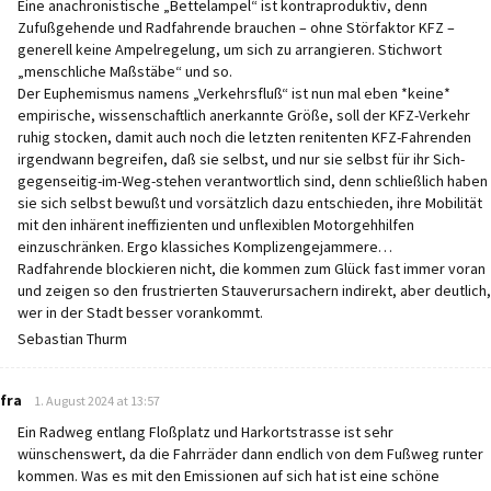
Eine anachronistische „Bettelampel“ ist kontraproduktiv, denn
Zufußgehende und Radfahrende brauchen – ohne Störfaktor KFZ –
generell keine Ampelregelung, um sich zu arrangieren. Stichwort
„menschliche Maßstäbe“ und so.
Der Euphemismus namens „Verkehrsfluß“ ist nun mal eben *keine*
empirische, wissenschaftlich anerkannte Größe, soll der KFZ-Verkehr
ruhig stocken, damit auch noch die letzten renitenten KFZ-Fahrenden
irgendwann begreifen, daß sie selbst, und nur sie selbst für ihr Sich-
gegenseitig-im-Weg-stehen verantwortlich sind, denn schließlich haben
sie sich selbst bewußt und vorsätzlich dazu entschieden, ihre Mobilität
mit den inhärent ineffizienten und unflexiblen Motorgehhilfen
einzuschränken. Ergo klassiches Komplizengejammere…
Radfahrende blockieren nicht, die kommen zum Glück fast immer voran
und zeigen so den frustrierten Stauverursachern indirekt, aber deutlich,
wer in der Stadt besser vorankommt.
Sebastian Thurm
says:
fra
1. August 2024 at 13:57
Ein Radweg entlang Floßplatz und Harkortstrasse ist sehr
wünschenswert, da die Fahrräder dann endlich von dem Fußweg runter
kommen. Was es mit den Emissionen auf sich hat ist eine schöne