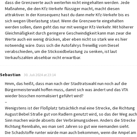
dass die Grenzwerte auch weiterhin nicht eingehalten werden. Jede
Maßnahme, die den Kfz-Verkehr flüssiger macht, macht diesen
attraktiver. In der Konsequenz hast du dann mehr Kfz-Verkehr bis es
sich wegen Überlastung staut. Wenn die Grenzwerte eingehalten
werden sollen, dann geht das nur mit weniger Kfz-Verkehr. Mit höherer
Gleichmäßigkeit durch geringere Geschwindigkeit kann man zwar die
Werte auch ein wenig drücken, aber eben nicht so stark wie es hier
notwendig wäre. Dass sich die Autofahrys freiwillig vom Diesel
verabschieden, um die Stickoxidbelastung zu senken, ist laut
Verkaufszahlen absehbar nicht erwartbar.
says:
Sebastian
30. Juli 2024 at 23:14
Hmm, das heißt, dass man nach der Stadtratswahl nun noch auf die
Bürgermeisterwahl hoffen muss, damit sich was ändert und das VTA
wieder bisschen normalisiert geführt wird?
–
Wenigstens ist der Floßplatz tatsächlich mal eine Strecke, die Richtung
August Bebel Straße gut von Radlern genutzt wird, so das der Weg auch
Sinn machen würde abseits der Verbrämungsideen. Anders die Strecke
Richtung Rennbahn, wo man seit Jahren so gut wie niemanden sieht.
Die Schadstoffe runter würde man auch bekommen, wenn die Ampel am