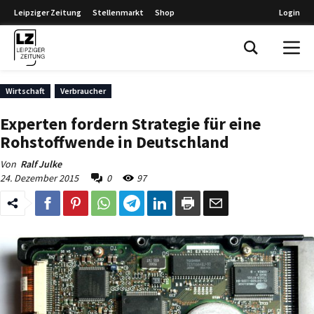
Leipziger Zeitung
Stellenmarkt
Shop
Login
Leipziger Zeitung
Wirtschaft
Verbraucher
Experten fordern Strategie für eine
Rohstoffwende in Deutschland
Von
Ralf Julke
24. Dezember 2015
0
97