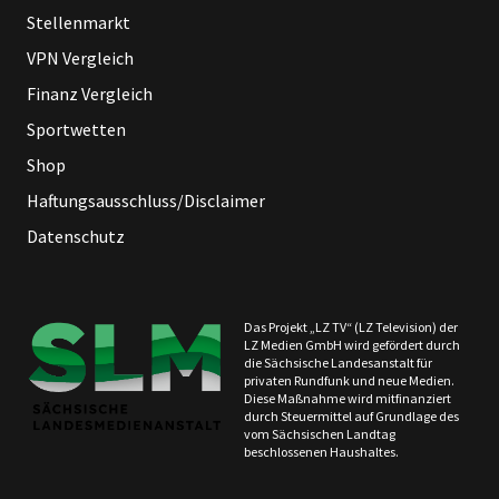
Stellenmarkt
VPN Vergleich
Finanz Vergleich
Sportwetten
Shop
Haftungsausschluss/Disclaimer
Datenschutz
Das Projekt „LZ TV“ (LZ Television) der
LZ Medien GmbH wird gefördert durch
die Sächsische Landesanstalt für
privaten Rundfunk und neue Medien.
Diese Maßnahme wird mitfinanziert
durch Steuermittel auf Grundlage des
vom Sächsischen Landtag
beschlossenen Haushaltes.