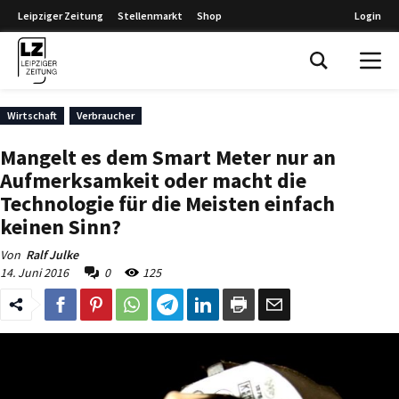
Leipziger Zeitung
Stellenmarkt
Shop
Login
Leipziger Zeitung
Wirtschaft
Verbraucher
Mangelt es dem Smart Meter nur an
Aufmerksamkeit oder macht die
Technologie für die Meisten einfach
keinen Sinn?
Von
Ralf Julke
14. Juni 2016
0
125