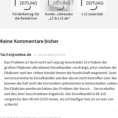
Förderbetrag für
Kombi-Jahresabo
L-IZ Leserclub
die Redaktion
„LZ & L-IZ.de“
Keine Kommentare bisher
says:
Tai.Fei@online.de
6. Januar 2024 at 10:26
Das Problem ist doch nicht auf Leipzig beschränkt. Erst haben die
großen Filialisten alle kleinen Einzelhändler verdrängt, jetzt sterben die
Filialisten weil der Online-Handel denen die Kundschaft wegnimmt. Gute
serviceorientierte Einzelhändler werden davon nicht betroffen sein. Nur
können die halt nicht die horrenden Ladenmieten in Innenstädten zahlen.
Die Filialisten wiederum haben das Problem der besch… Servicekultur
und des eher beschränkten Angebots. Der Einzelhandel in DE (ich
vergleiche den oft mit O/SO-Asien, wo ich häufiger bin) ist so was von
schlecht.