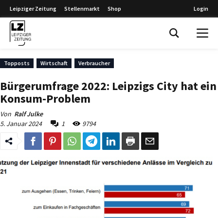
Leipziger Zeitung
Stellenmarkt
Shop
Login
Leipziger Zeitung
Topposts
Wirtschaft
Verbraucher
Bürgerumfrage 2022: Leipzigs City hat ein
Konsum-Problem
Von
Ralf Julke
5. Januar 2024
1
9794