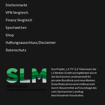
Stellenmarkt
VPN Vergleich
Finanz Vergleich
Sportwetten
Shop
Haftungsausschluss/Disclaimer
Datenschutz
Das Projekt „LZ TV“ (LZ Television) der
LZ Medien GmbH wird gefördert durch
die Sächsische Landesanstalt für
privaten Rundfunk und neue Medien.
Diese Maßnahme wird mitfinanziert
durch Steuermittel auf Grundlage des
vom Sächsischen Landtag
beschlossenen Haushaltes.