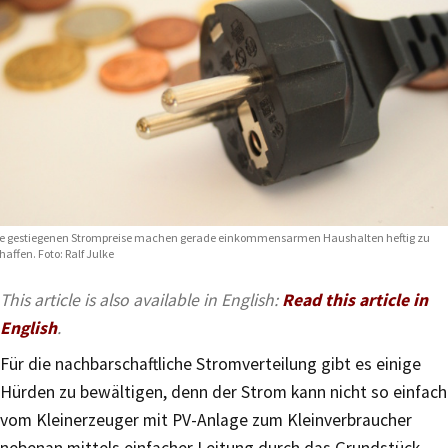
e gestiegenen Strompreise machen gerade einkommensarmen Haushalten heftig zu
haffen. Foto: Ralf Julke
This article is also available in English:
Read this article in
English
.
Für die nachbarschaftliche Stromverteilung gibt es einige
Hürden zu bewältigen, denn der Strom kann nicht so einfach
vom Kleinerzeuger mit PV-Anlage zum Kleinverbraucher
nebenan mittels einfacher Leitung durch das Grundstück