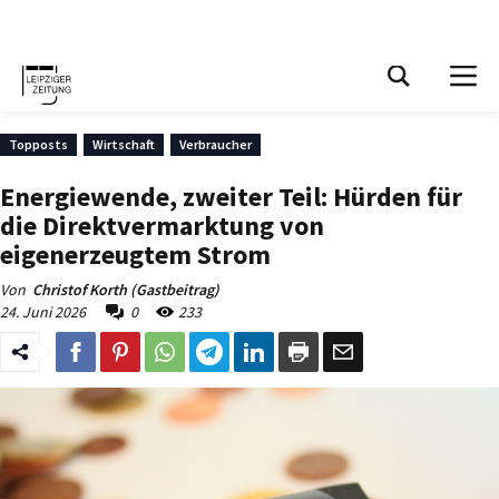
Leipziger Zeitung
Stellenmarkt
Shop
Login
Leipziger Zeitung
Topposts
Wirtschaft
Verbraucher
Energiewende, zweiter Teil: Hürden für
die Direktvermarktung von
eigenerzeugtem Strom
Von
Christof Korth (Gastbeitrag)
24. Juni 2026
0
233