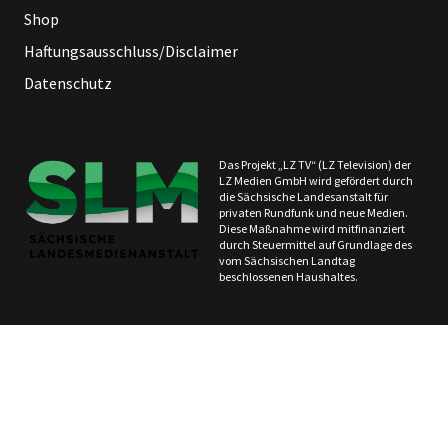
Shop
Haftungsausschluss/Disclaimer
Datenschutz
Das Projekt „LZ TV“ (LZ Television) der
LZ Medien GmbH wird gefördert durch
die Sächsische Landesanstalt für
privaten Rundfunk und neue Medien.
Diese Maßnahme wird mitfinanziert
durch Steuermittel auf Grundlage des
vom Sächsischen Landtag
beschlossenen Haushaltes.