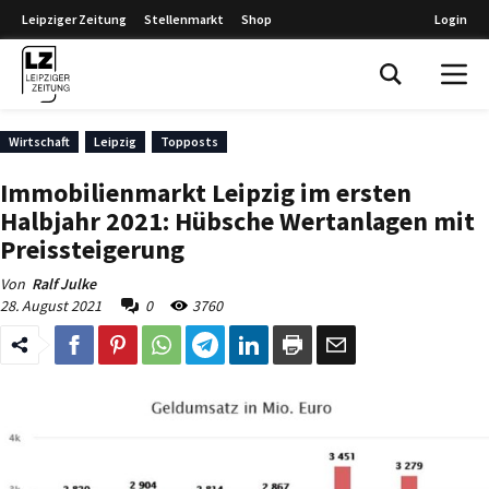
Leipziger Zeitung
Stellenmarkt
Shop
Login
Leipziger Zeitung
Wirtschaft
Leipzig
Topposts
Immobilienmarkt Leipzig im ersten
Halbjahr 2021: Hübsche Wertanlagen mit
Preissteigerung
Von
Ralf Julke
28. August 2021
0
3760