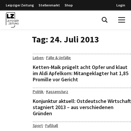
Leipziger Zeitung
Stellenmarkt
Shop
Login
Leipziger Zeitung
Tag:
24. Juli 2013
·
Leben
Fälle & Unfälle
Ketten-Maik prügelt acht Opfer und klaut
im Aldi Apfelkorn: Mitangeklagter hat 1,85
Promille vor Gericht
·
Politik
Kassensturz
Konjunktur aktuell: Ostdeutsche Wirtschaft
stagniert 2013 – aus verschiedenen
Gründen
·
Sport
Fußball