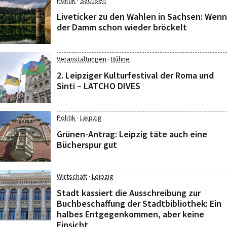
·
Politik
Sachsen
Liveticker zu den Wahlen in Sachsen: Wenn
der Damm schon wieder bröckelt
·
Veranstaltungen
Bühne
2. Leipziger Kulturfestival der Roma und
Sinti – LATCHO DIVES
·
Politik
Leipzig
Grünen-Antrag: Leipzig täte auch eine
Bücherspur gut
·
Wirtschaft
Leipzig
Stadt kassiert die Ausschreibung zur
Buchbeschaffung der Stadtbibliothek: Ein
halbes Entgegenkommen, aber keine
Einsicht