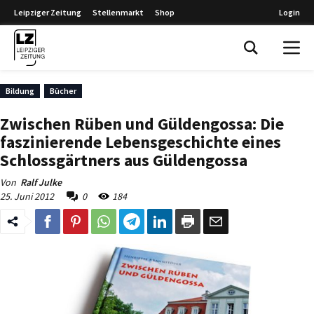
Leipziger Zeitung
Stellenmarkt
Shop
Login
Leipziger Zeitung
Bildung
Bücher
Zwischen Rüben und Güldengossa: Die
faszinierende Lebensgeschichte eines
Schlossgärtners aus Güldengossa
Von
Ralf Julke
25. Juni 2012
0
184