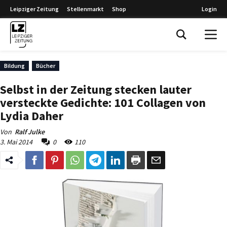
Leipziger Zeitung
Stellenmarkt
Shop
Login
Leipziger Zeitung
Bildung
Bücher
Selbst in der Zeitung stecken lauter
versteckte Gedichte: 101 Collagen von
Lydia Daher
Von
Ralf Julke
3. Mai 2014
0
110