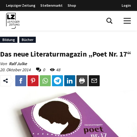
Leipziger Zeitung
Stellenmarkt
Shop
Login
Leipziger Zeitung
Bildung
Bücher
Das neue Literaturmagazin „Poet Nr. 17“
Von
Ralf Julke
20. Oktober 2014
0
48