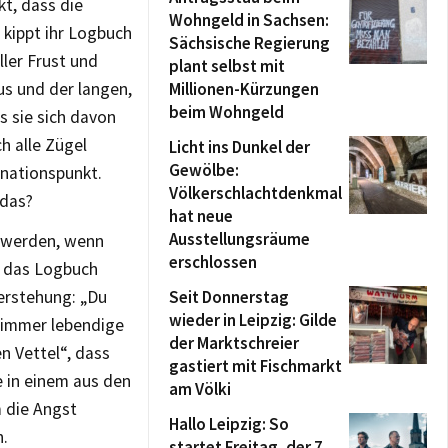
kt, dass die
Wohngeld in Sachsen:
 kippt ihr Logbuch
Sächsische Regierung
ller Frust und
plant selbst mit
s und der langen,
Millionen-Kürzungen
beim Wohngeld
s sie sich davon
h alle Zügel
Licht ins Dunkel der
Gewölbe:
inationspunkt.
Völkerschlachtdenkmal
 das?
hat neue
Ausstellungsräume
 werden, wenn
erschlossen
d das Logbuch
erstehung: „Du
Seit Donnerstag
wieder in Leipzig: Gilde
 immer lebendige
der Marktschreier
n Vettel“, dass
gastiert mit Fischmarkt
e in einem aus den
am Völki
 die Angst
Hallo Leipzig: So
n.
startet Freitag, der 7.