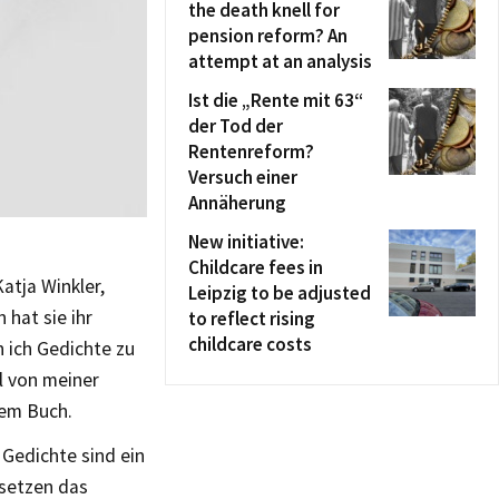
the death knell for
pension reform? An
attempt at an analysis
Ist die „Rente mit 63“
der Tod der
Rentenreform?
Versuch einer
Annäherung
New initiative:
Childcare fees in
atja Winkler,
Leipzig to be adjusted
 hat sie ihr
to reflect rising
childcare costs
n ich Gedichte zu
el von meiner
nem Buch.
Gedichte sind ein
 setzen das