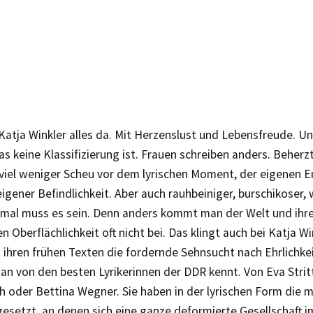
 Katja Winkler alles da. Mit Herzenslust und Lebensfreude. Un
as keine Klassifizierung ist. Frauen schreiben anders. Beher
 viel weniger Scheu vor dem lyrischen Moment, der eigenen 
gener Befindlichkeit. Aber auch rauhbeiniger, burschikoser, w
al muss es sein. Denn anders kommt man der Welt und ihr
n Oberflächlichkeit oft nicht bei. Das klingt auch bei Katja Wi
 ihren frühen Texten die fordernde Sehnsucht nach Ehrlichke
man von den besten Lyrikerinnen der DDR kennt. Von Eva Strit
h oder Bettina Wegner. Sie haben in der lyrischen Form die 
esetzt, an denen sich eine ganze deformierte Gesellschaft 