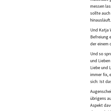
messen lass
sollte auch
hinausläuft.
Und Katja W
Befreiung e
der einem 
Und so spru
und Lieben 
Liebe und 
immer fix, 
sich: Ist d
Augenschein
übrigens au
Aspekt davo