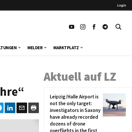
Login
LTUNGEN
MELDER
MARKTPLATZ
Aktuell auf LZ
ahre“
Leipzig/Halle Airport is
not the only target:
investigators in Saxony
have already recorded
dozens of drone
overflights in the first