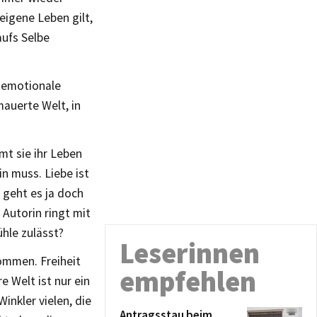
eigene Leben gilt,
aufs Selbe
s emotionale
mauerte Welt, in
mt sie ihr Leben
n muss. Liebe ist
 geht es ja doch
Autorin ringt mit
ühle zulässt?
Leserinnen
kommen. Freiheit
empfehlen
e Welt ist nur ein
nkler vielen, die
Antragsstau beim