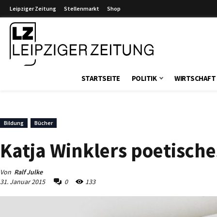
Leipziger Zeitung
Stellenmarkt
Shop
Leipziger Zeitung
STARTSEITE
POLITIK
WIRTSCHAFT
Bildung
Bücher
Katja Winklers poetisch
Von
Ralf Julke
31. Januar 2015
0
133