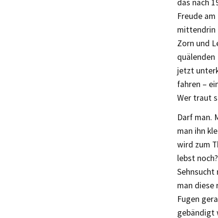
das nach 19
Freude am L
mittendrin 
Zorn und L
quälenden K
jetzt unter
fahren – e
Wer traut s
Darf man. 
man ihn kle
wird zum T
lebst noch
Sehnsucht n
man diese r
Fugen gera
gebändigt 