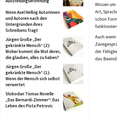
Ausstellungseröffnung
Wissen um S
Art, Sprach
Wenn Axel Helbig Autorinnen
und Autoren nach den
schon Form
Untergründen ihres
funktionier
Schreibens fragt
Auch wenn 
Jürgen Große „Der
Zwiegesprä
gekränkte Mensch“ (2):
Woher kommt die Wut derer,
der Fähigke
die glauben, alles zu haben?
das Beeind
Jürgen Große „Der
gekränkte Mensch“ (1):
Wenn der Mensch sich selbst
verwertet
Slobodan Tismas Novelle
„Das Bernardi-Zimmer“: Das
Leben des Pista Petrovic