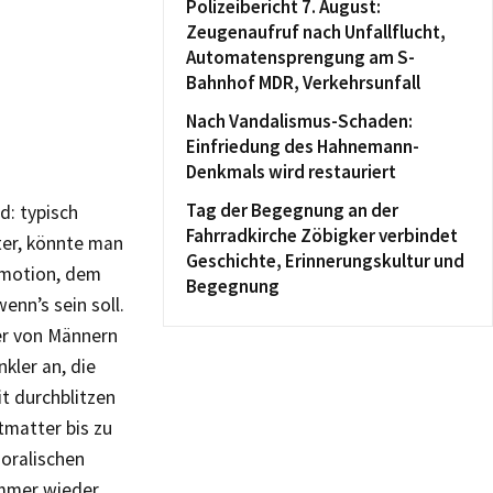
Polizeibericht 7. August:
Zeugenaufruf nach Unfallflucht,
Automatensprengung am S-
Bahnhof MDR, Verkehrsunfall
Nach Vandalismus-Schaden:
Einfriedung des Hahnemann-
Denkmals wird restauriert
Tag der Begegnung an der
d: typisch
Fahrradkirche Zöbigker verbindet
zter, könnte man
Geschichte, Erinnerungskultur und
Emotion, dem
Begegnung
enn’s sein soll.
er von Männern
nkler an, die
it durchblitzen
tmatter bis zu
moralischen
immer wieder