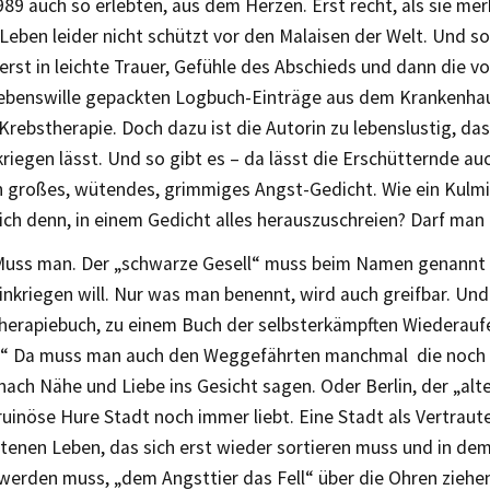
89 auch so erlebten, aus dem Herzen. Erst recht, als sie mer
eben leider nicht schützt vor den Malaisen der Welt. Und so
erst in leichte Trauer, Gefühle des Abschieds und dann die vo
ebenswille gepackten Logbuch-Einträge aus dem Krankenhau
rebstherapie. Doch dazu ist die Autorin zu lebenslustig, das
kriegen lässt. Und so gibt es – da lässt die Erschütternde auc
in großes, wütendes, grimmiges Angst-Gedicht. Wie ein Kulm
ich denn, in einem Gedicht alles herauszuschreien? Darf man
Muss man. Der „schwarze Gesell“ muss beim Namen genannt
inkriegen will. Nur was man benennt, wird auch greifbar. Un
herapiebuch, zu einem Buch der selbsterkämpften Wiederauf
?“ Da muss man auch den Weggefährten manchmal die noch
ach Nähe und Liebe ins Gesicht sagen. Oder Berlin, der „alte
uinöse Hure Stadt noch immer liebt. Eine Stadt als Vertraut
tenen Leben, das sich erst wieder sortieren muss und in dem
werden muss, „dem Angsttier das Fell“ über die Ohren ziehe