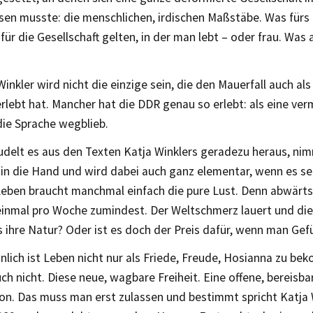
en musste: die menschlichen, irdischen Maßstäbe. Was fürs 
 für die Gesellschaft gelten, in der man lebt – oder frau. Was 
inkler wird nicht die einzige sein, die den Mauerfall auch al
rlebt hat. Mancher hat die DDR genau so erlebt: als eine ver
die Sprache wegblieb.
delt es aus den Texten Katja Winklers geradezu heraus, nim
in die Hand und wird dabei auch ganz elementar, wenn es sei
Leben braucht manchmal einfach die pure Lust. Denn abwärts
einmal pro Woche zumindest. Der Weltschmerz lauert und die 
as ihre Natur? Oder ist es doch der Preis dafür, wenn man Gef
lich ist Leben nicht nur als Friede, Freude, Hosianna zu be
ch nicht. Diese neue, wagbare Freiheit. Eine offene, bereisbar
n. Das muss man erst zulassen und bestimmt spricht Katja Wi