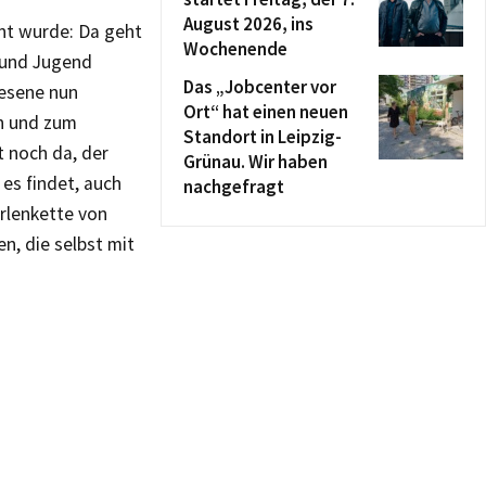
August 2026, ins
nt wurde: Da geht
Wochenende
t und Jugend
Das „Jobcenter vor
nesene nun
Ort“ hat einen neuen
en und zum
Standort in Leipzig-
 noch da, der
Grünau. Wir haben
es findet, auch
nachgefragt
erlenkette von
n, die selbst mit