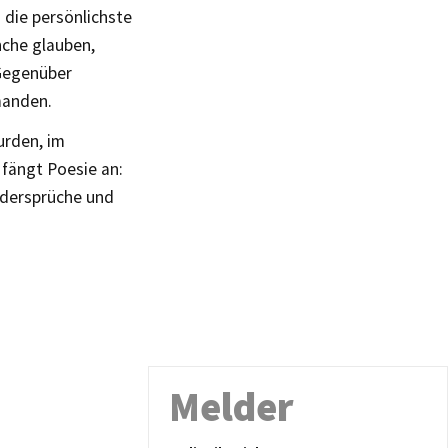
 die persönlichste
nche glauben,
 Gegenüber
emanden.
urden, im
fängt Poesie an:
Widersprüche und
Melder