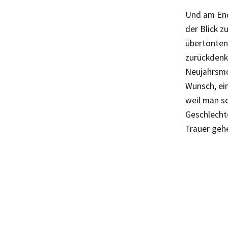
Und am End
der Blick z
übertönten
zurückdenk
Neujahrsmo
Wunsch, ein
weil man so
Geschlechte
Trauer gehe