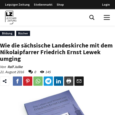
Leipziger Zeitung
Stellenmarkt
Shop
Login
Leipziger Zeitung
Bildung
Bücher
Wie die sächsische Landeskirche mit dem
Nikolaipfarrer Friedrich Ernst Lewek
umging
Von
Ralf Julke
21. August 2016
0
145