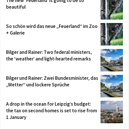
The new ‘Feuerland’ is going to be so
beautiful
So schön wird das neue „Feuerland“ im Zoo
+ Galerie
Bilger and Rainer: Two federal ministers,
the ‘weather’ and light-hearted remarks
Bilger und Rainer: Zwei Bundesminister, das
„Wetter“ und lockere Sprüche
A drop in the ocean for Leipzig’s budget:
the tax on second homes is set to rise from
1 January