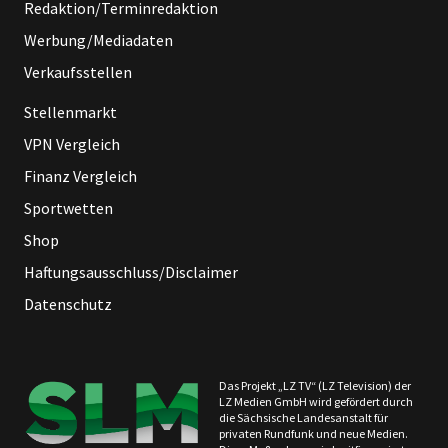
Redaktion/Terminredaktion
Werbung/Mediadaten
Verkaufsstellen
Stellenmarkt
VPN Vergleich
Finanz Vergleich
Sportwetten
Shop
Haftungsausschluss/Disclaimer
Datenschutz
Das Projekt „LZ TV“ (LZ Television) der
LZ Medien GmbH wird gefördert durch
die Sächsische Landesanstalt für
privaten Rundfunk und neue Medien.