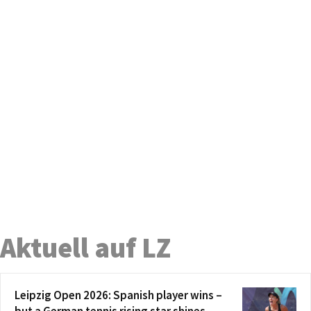
Aktuell auf LZ
Leipzig Open 2026: Spanish player wins –
but a German tennis rising star shines