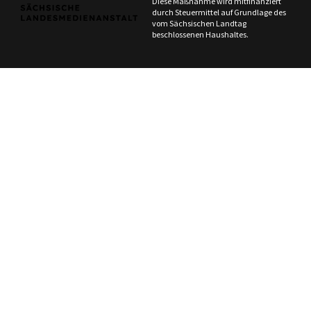
Diese Maßnahme wird mitfinanziert
durch Steuermittel auf Grundlage des
vom Sächsischen Landtag
beschlossenen Haushaltes.