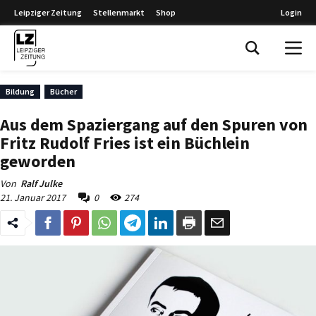
Leipziger Zeitung
Stellenmarkt
Shop
Login
Leipziger Zeitung
Bildung
Bücher
Aus dem Spaziergang auf den Spuren von
Fritz Rudolf Fries ist ein Büchlein
geworden
Von
Ralf Julke
21. Januar 2017
0
274