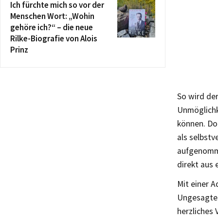
Ich fürchte mich so vor der
Menschen Wort: „Wohin
gehöre ich?“ – die neue
Rilke-Biografie von Alois
Prinz
So wird de
Unmöglichk
können. Doc
als selbstv
aufgenommen
direkt aus
Mit einer A
Ungesagtes 
herzliches 