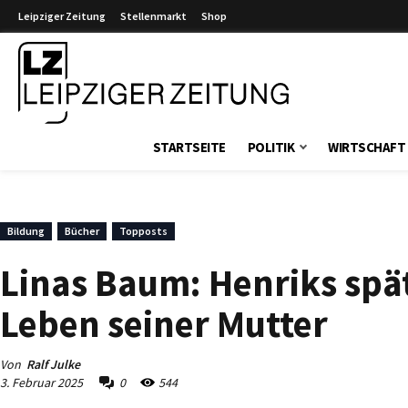
Leipziger Zeitung
Stellenmarkt
Shop
Leipziger Zeitung
STARTSEITE
POLITIK
WIRTSCHAFT
Bildung
Bücher
Topposts
Linas Baum: Henriks spä
Leben seiner Mutter
Von
Ralf Julke
3. Februar 2025
0
544