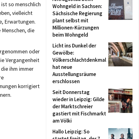
 ist so menschlich
Wohngeld in Sachsen:
ben, vielleicht
Sächsische Regierung
plant selbst mit
le, Erwartungen.
Millionen-Kürzungen
e Menschen, die
beim Wohngeld
Licht ins Dunkel der
wahrgenommen oder
Gewölbe:
Völkerschlachtdenkmal
die Vergangenheit
hat neue
, die ihm immer
Ausstellungsräume
re
erschlossen
nungen korrigiert
Seit Donnerstag
nern.
wieder in Leipzig: Gilde
der Marktschreier
gastiert mit Fischmarkt
am Völki
Hallo Leipzig: So
startet Freitag, der 7.