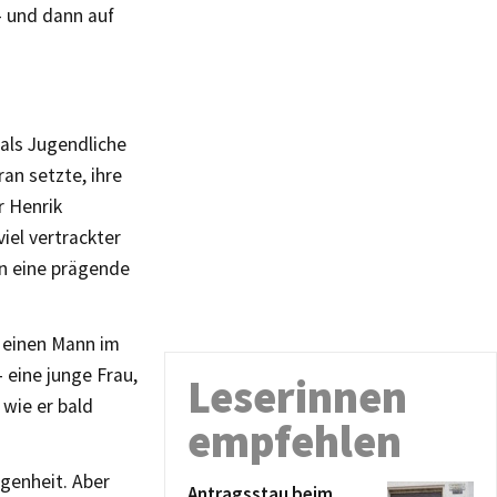
– und dann auf
als Jugendliche
ran setzte, ihre
r Henrik
iel vertrackter
ben eine prägende
s einen Mann im
 eine junge Frau,
Leserinnen
 wie er bald
empfehlen
ngenheit. Aber
Antragsstau beim