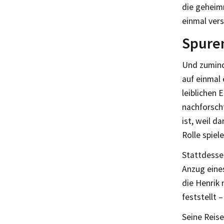
die geheimn
einmal ver
Spure
Und zumind
auf einmal 
leiblichen 
nachforscht
ist, weil d
Rolle spiele
Stattdessen
Anzug eines
die Henrik 
feststellt –
Seine Reise