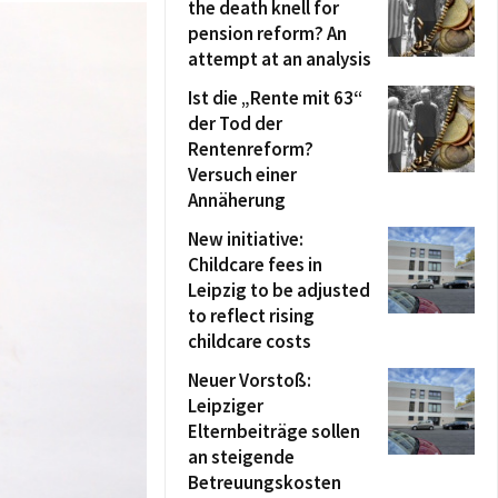
the death knell for
pension reform? An
attempt at an analysis
Ist die „Rente mit 63“
der Tod der
Rentenreform?
Versuch einer
Annäherung
New initiative:
Childcare fees in
Leipzig to be adjusted
to reflect rising
childcare costs
Neuer Vorstoß:
Leipziger
Elternbeiträge sollen
an steigende
Betreuungskosten