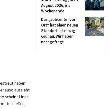
August 2026, ins
Wochenende
Das „Jobcenter vor
Ort“ hat einen neuen
Standort in Leipzig-
Grünau. Wir haben
nachgefragt
 gestreut haben
genauso aussieht
ie scheint Linas
rmuten ließen,