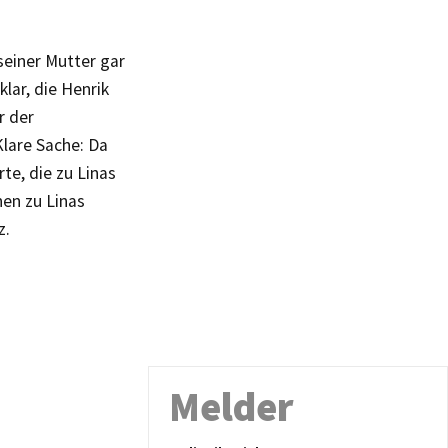
seiner Mutter gar
lar, die Henrik
r der
Klare Sache: Da
te, die zu Linas
en zu Linas
z.
Melder