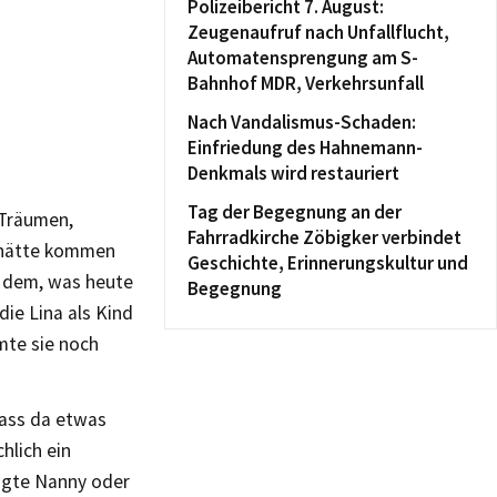
Polizeibericht 7. August:
Zeugenaufruf nach Unfallflucht,
Automatensprengung am S-
Bahnhof MDR, Verkehrsunfall
Nach Vandalismus-Schaden:
Einfriedung des Hahnemann-
Denkmals wird restauriert
Tag der Begegnung an der
 Träumen,
Fahrradkirche Zöbigker verbindet
s hätte kommen
Geschichte, Erinnerungskultur und
on dem, was heute
Begegnung
die Lina als Kind
mte sie noch
dass da etwas
hlich ein
tigte Nanny oder