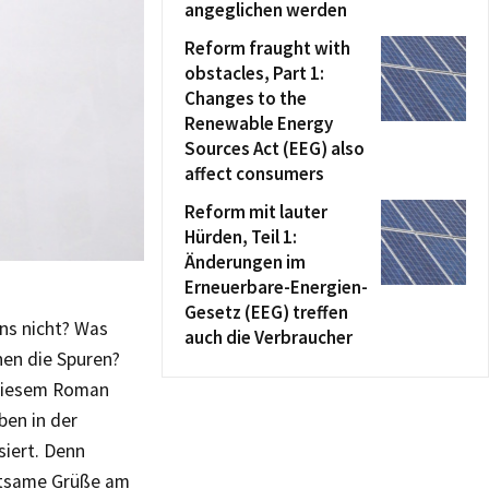
angeglichen werden
Reform fraught with
obstacles, Part 1:
Changes to the
Renewable Energy
Sources Act (EEG) also
affect consumers
Reform mit lauter
Hürden, Teil 1:
Änderungen im
Erneuerbare-Energien-
Gesetz (EEG) treffen
uns nicht? Was
auch die Verbraucher
hen die Spuren?
n diesem Roman
eben in der
siert. Denn
eltsame Grüße am