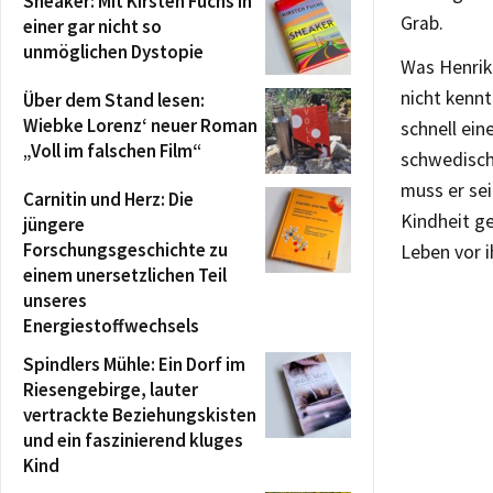
Sneaker: Mit Kirsten Fuchs in
Grab.
einer gar nicht so
unmöglichen Dystopie
Was Henrik 
nicht kennt
Über dem Stand lesen:
Wiebke Lorenz‘ neuer Roman
schnell ein
„Voll im falschen Film“
schwedische
muss er sei
Carnitin und Herz: Die
Kindheit g
jüngere
Forschungsgeschichte zu
Leben vor i
einem unersetzlichen Teil
unseres
Energiestoffwechsels
Spindlers Mühle: Ein Dorf im
Riesengebirge, lauter
vertrackte Beziehungskisten
und ein faszinierend kluges
Kind