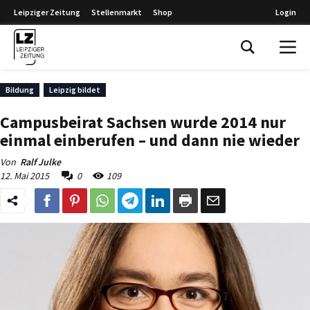
Leipziger Zeitung
Stellenmarkt
Shop
Login
Leipziger Zeitung
Bildung
Leipzig bildet
Campusbeirat Sachsen wurde 2014 nur
einmal einberufen – und dann nie wieder
Von
Ralf Julke
12. Mai 2015
0
109