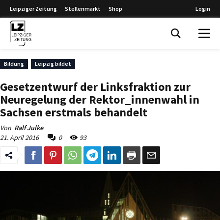
Leipziger Zeitung
Stellenmarkt
Shop
Login
Leipziger Zeitung
Bildung
Leipzig bildet
Gesetzentwurf der Linksfraktion zur
Neuregelung der Rektor_innenwahl in
Sachsen erstmals behandelt
Von
Ralf Julke
21. April 2016
0
93