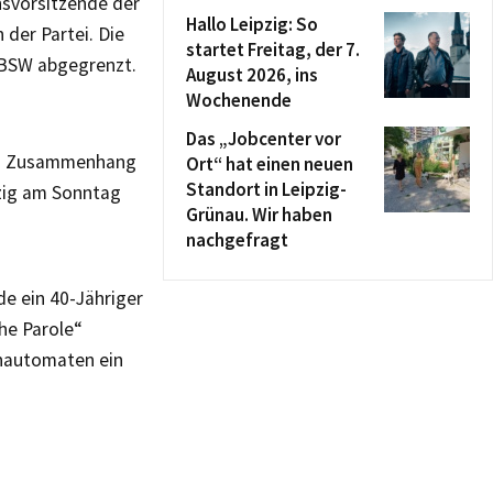
nsvorsitzende der
Hallo Leipzig: So
der Partei. Die
startet Freitag, der 7.
 BSW abgegrenzt.
August 2026, ins
Wochenende
Das „Jobcenter vor
im Zusammenhang
Ort“ hat einen neuen
Standort in Leipzig-
pzig am Sonntag
Grünau. Wir haben
nachgefragt
de ein 40-Jähriger
che Parole“
enautomaten ein