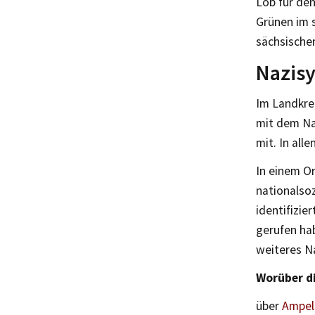
Lob für den
Grünen im s
sächsische
Nazis
Im Landkr
mit dem Nat
mit. In all
In einem O
nationalsoz
identifizie
gerufen ha
weiteres Na
Worüber d
über
Ampel