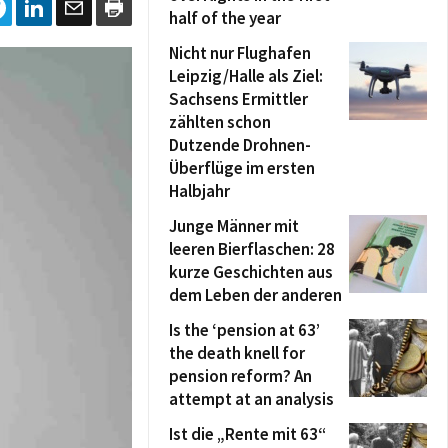
half of the year
Nicht nur Flughafen
Leipzig/Halle als Ziel:
Sachsens Ermittler
zählten schon
Dutzende Drohnen-
Überflüge im ersten
Halbjahr
Junge Männer mit
leeren Bierflaschen: 28
kurze Geschichten aus
dem Leben der anderen
Is the ‘pension at 63’
the death knell for
pension reform? An
attempt at an analysis
Ist die „Rente mit 63“