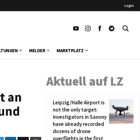
Login
LTUNGEN
MELDER
MARKTPLATZ
Aktuell auf LZ
t an
Leipzig/Halle Airport is
 und
not the only target:
investigators in Saxony
have already recorded
dozens of drone
overflights in the first