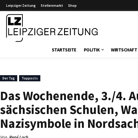
Leipziger Zeitung
Stellenmarkt
Shop
Leipziger Zeitung
STARTSEITE
POLITIK
WIRTSCHAFT
Der Tag
Topposts
Das Wochenende, 3./4. A
sächsischen Schulen, W
Nazisymbole in Nordsac
Von
René Loch