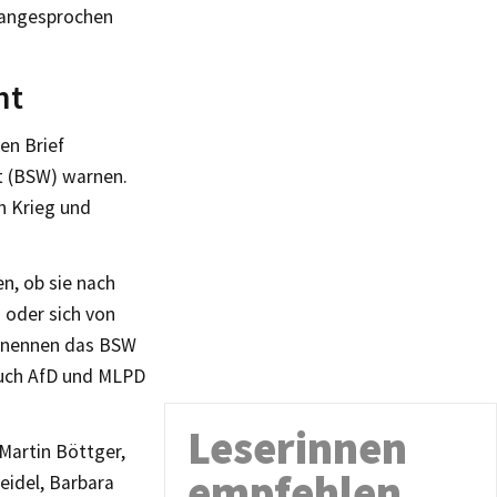
g angesprochen
ht
en Brief
t (BSW) warnen.
en Krieg und
n, ob sie nach
 oder sich von
en nennen das BSW
 auch AfD und MLPD
Leserinnen
Martin Böttger,
empfehlen
Seidel, Barbara