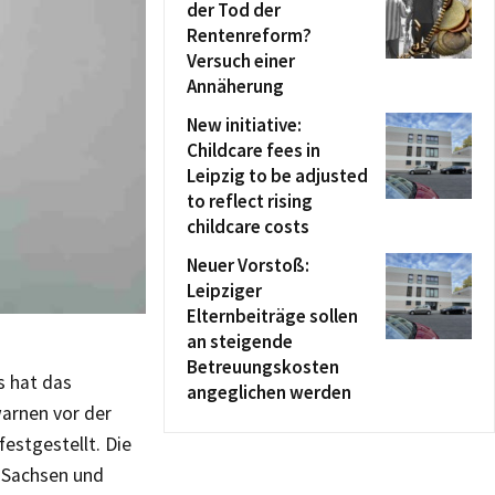
der Tod der
Rentenreform?
Versuch einer
Annäherung
New initiative:
Childcare fees in
Leipzig to be adjusted
to reflect rising
childcare costs
Neuer Vorstoß:
Leipziger
Elternbeiträge sollen
an steigende
Betreuungskosten
s hat das
angeglichen werden
arnen vor der
stgestellt. Die
, Sachsen und