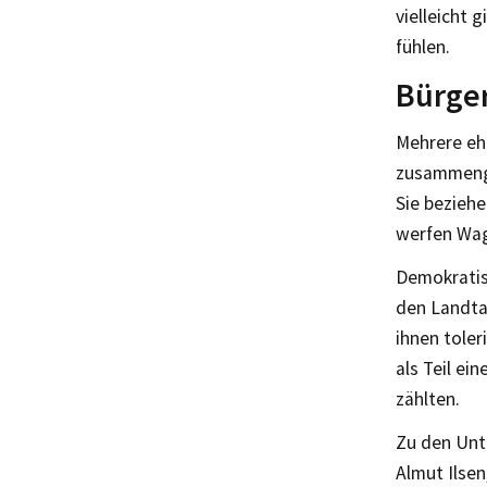
vielleicht 
fühlen.
Bürge
Mehrere eh
zusammenge
Sie beziehe
werfen Wag
Demokratisc
den Landta
ihnen toler
als Teil ei
zählten.
Zu den Unt
Almut Ilsen