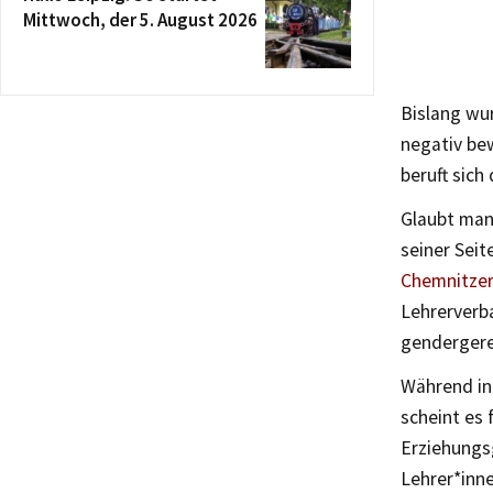
Mittwoch, der 5. August 2026
Bislang wu
negativ be
beruft sich
Glaubt man
seiner Seit
Chemnitzer
Lehrerverba
gendergere
Während in
scheint es
Erziehungs
Lehrer*inn