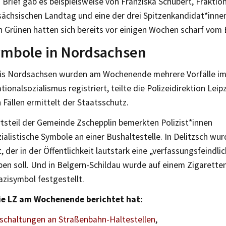
 Brief gab es beispielsweise von Franziska Schubert, Fraktio
ächsischen Landtag und eine der drei Spitzenkandidat*innen 
n Grünen hatten sich bereits vor einigen Wochen scharf vom
ymbole in Nordsachsen
eis Nordsachsen wurden am Wochenende mehrere Vorfälle 
ionalsozialismus registriert, teilte die Polizeidirektion Lei
en Fällen ermittelt der Staatsschutz.
rtsteil der Gemeinde Zschepplin bemerkten Polizist*innen
ialistische Symbole an einer Bushaltestelle. In Delitzsch wur
rt, der in der Öffentlichkeit lautstark eine „verfassungsfeindli
ben soll. Und in Belgern-Schildau wurde auf einem Zigarett
zisymbol festgestellt.
ie LZ am Wochenende berichtet hat:
schaltungen an Straßenbahn-Haltestellen
,