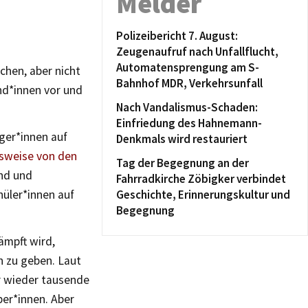
Melder
Polizeibericht 7. August:
Zeugenaufruf nach Unfallflucht,
Automatensprengung am S-
chen, aber nicht
Bahnhof MDR, Verkehrsunfall
nd*innen vor und
Nach Vandalismus-Schaden:
Einfriedung des Hahnemann-
ger*innen auf
Denkmals wird restauriert
lsweise von den
Tag der Begegnung an der
nd und
Fahrradkirche Zöbigker verbindet
hüler*innen auf
Geschichte, Erinnerungskultur und
Begegnung
ämpft wird,
n zu geben. Laut
r wieder tausende
ber*innen. Aber