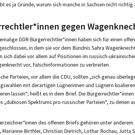
gibt es ja Gründe, warum sich manche in Sachsen nicht richti
rrechtler*innen gegen Wagenknec
emalige DDR-Bürgerrechtler*innen haben sich für einen offen
schlossen, in dem sie vor dem Bündnis Sahra Wagenknech
n sich dabei vor allem auf Positionen im russisch-ukrainisch
enknecht vor, Falschinformationen zu verbreiten.
he Parteien, vor allem die CDU, sollten „sich genau überlege
gswahlen mit derartigen Lügnerinnen und Lügnern koalieren
ieren lassen“, heißt es in dem Brief. Die Bürgerrechtler*inn
nes „dubiosen Spektrums pro-russischer Parteien“, zu denen
erzeichner*innen des offenen Briefs gehören unter anderem 
, Marianne Birthler, Christian Dietrich, Lothar Rochau, Jutta 