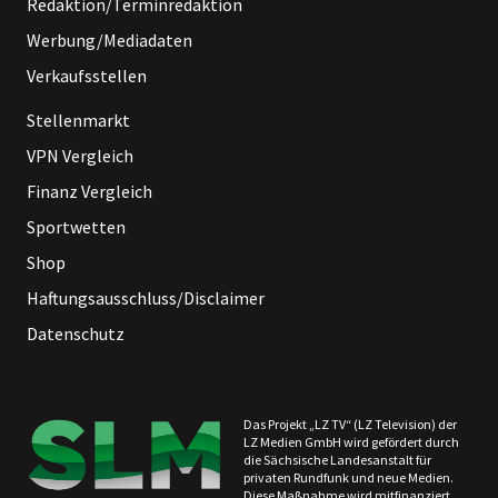
Redaktion/Terminredaktion
Werbung/Mediadaten
Verkaufsstellen
Stellenmarkt
VPN Vergleich
Finanz Vergleich
Sportwetten
Shop
Haftungsausschluss/Disclaimer
Datenschutz
Das Projekt „LZ TV“ (LZ Television) der
LZ Medien GmbH wird gefördert durch
die Sächsische Landesanstalt für
privaten Rundfunk und neue Medien.
Diese Maßnahme wird mitfinanziert