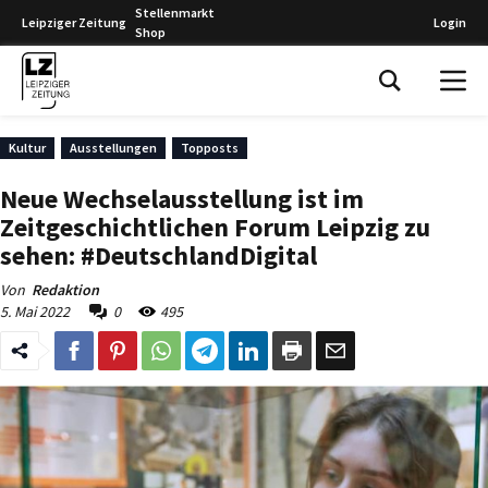
Stellenmarkt
Leipziger Zeitung
Login
Shop
Leipziger Zeitung
Kultur
Ausstellungen
Topposts
Neue Wechselausstellung ist im
Zeitgeschichtlichen Forum Leipzig zu
sehen: #DeutschlandDigital
Von
Redaktion
5. Mai 2022
0
495