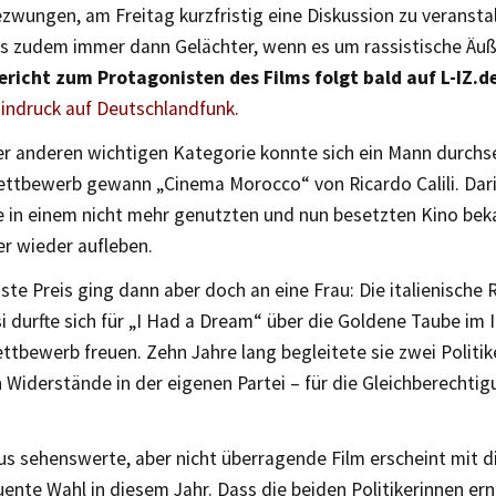
zwungen, am Freitag kurzfristig eine Diskussion zu veranst
es zudem immer dann Gelächter, wenn es um rassistische Äu
ericht zum Protagonisten des Films folgt bald auf L-IZ.d
Eindruck auf Deutschlandfunk.
ner anderen wichtigen Kategorie konnte sich ein Mann durchs
ttbewerb gewann „Cinema Morocco“ von Ricardo Calili. Dari
 in einem nicht mehr genutzten und nun besetzten Kino bek
er wieder aufleben.
ste Preis ging dann aber doch an eine Frau: Die italienische 
i durfte sich für „I Had a Dream“ über die Goldene Taube im 
tbewerb freuen. Zehn Jahre lang begleitete sie zwei Politike
Widerstände in der eigenen Partei – für die Gleichberechti
us sehenswerte, aber nicht überragende Film erscheint mit 
ente Wahl in diesem Jahr. Dass die beiden Politikerinnen er