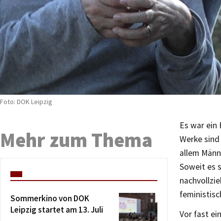
Foto: DOK Leipzig
Es war ein 
Mehr zum Thema
Werke sind
allem Männe
Soweit es s
nachvollzie
feministisc
Sommerkino von DOK
Leipzig startet am 13. Juli
Vor fast ei