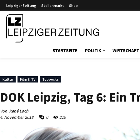
Leipziger Zeitung
Stellenmarkt
Shop
Leipziger Zeitung
STARTSEITE
POLITIK
WIRTSCHAFT
Kultur
Film & TV
Topposts
DOK Leipzig, Tag 6: Ein 
Von
René Loch
4. November 2018
0
219