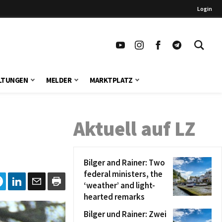
Login
LTUNGEN
MELDER
MARKTPLATZ
Aktuell auf LZ
Bilger and Rainer: Two
federal ministers, the
‘weather’ and light-
hearted remarks
Bilger und Rainer: Zwei