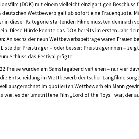
onsfilm (DOK) mit einem vielleicht einzigartigen Beschluss 
m deutschen Wettbewerb galt ab sofort eine Frauenquote. M
ler in dieser Kategorie startenden Filme mussten demnach vo
sein. Diese Hürde konnte das DOK bereits im ersten Jahr deut
en: An sechs der neun Wettbewerbsbeiträge waren Frauen bet
 Liste der Preisträger – oder besser: Preisträgerinnen – zeigt
zum Schluss das Festival prägte.
22 Preise wurden am Samstagabend verliehen – nur vier dav
die Entscheidung im Wettbewerb deutscher Langfilme sorgt 
 weil ausgerechnet im quotierten Wettbewerb ein Mann gewi
s weil es der umstrittene Film „Lord of the Toys“ war, der 