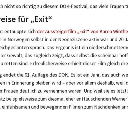
h nicht so richtig zu diesem DOK-Festival, das viele Frauen t
reise für „Exit“
ht entpuppte sich
der Aussteigerfilm „Exit“ von Karen Winthe
e in Norwegen selbst in der Neonaziszene aktiv war und 20 J
eichgesinnten sprach. Das Ergebnis ist ein niederschmetter
aler Gewalt, das zugleich zeigt, dass selbst die scheinbar ho
zu retten sind. Erfreulicherweise erhielt dieser Film gleich dre
endet die 61. Auflage des DOK. Es ist ein Jahr, das auch w
n in Erinnerung bleiben wird – aber vor allem deshalb, weil 
r Frauen deutlich zu vernehmen waren. Und weil sie es letztl
tz beispielsweise zum diesmal eher enttäuschenden Werner
, einfühlsamen und bewegenden Filmen zum Nachdenken anr