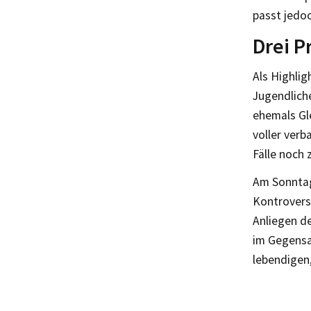
passt jedoc
Drei P
Als Highlig
Jugendlich
ehemals Gl
voller verb
Fälle noch 
Am Sonntag 
Kontroverse
Anliegen de
im Gegensa
lebendigen