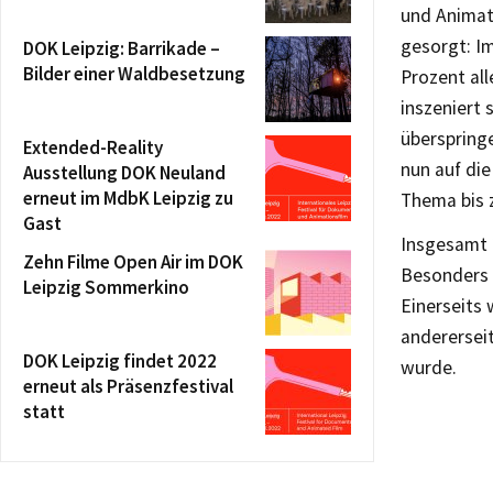
und Animati
gesorgt: I
DOK Leipzig: Barrikade –
Bilder einer Waldbesetzung
Prozent al
inszeniert 
überspring
Extended-Reality
nun auf die
Ausstellung DOK Neuland
erneut im MdbK Leipzig zu
Thema bis 
Gast
Insgesamt 
Zehn Filme Open Air im DOK
Besonders 
Leipzig Sommerkino
Einerseits
andererseit
DOK Leipzig findet 2022
wurde.
erneut als Präsenzfestival
statt