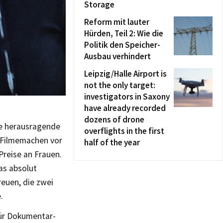
Storage
Reform mit lauter
Hürden, Teil 2: Wie die
Politik den Speicher-
Ausbau verhindert
Leipzig/Halle Airport is
not the only target:
investigators in Saxony
have already recorded
dozens of drone
le herausragende
overflights in the first
 Filmemachen vor
half of the year
Preise an Frauen.
das absolut
reuen, die zwei
.
für Dokumentar-