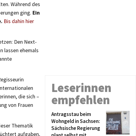
alten. Während des
ßerungen ging.
Ein
e.
Bis dahin hier
etzen: Den Next-
n lassen ehemals
annte
Regisseurin
Leserinnen
Internationalen
empfehlen
rinnen, die sich –
gung von Frauen
Antragsstau beim
Wohngeld in Sachsen:
dieser Thematik
Sächsische Regierung
nüchtert aufgaben,
plant selbst mit