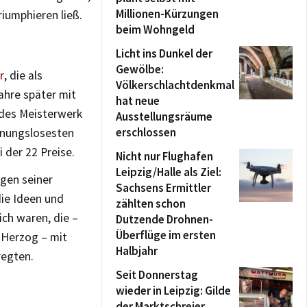
Millionen-Kürzungen
riumphieren ließ.
beim Wohngeld
Licht ins Dunkel der
Gewölbe:
r
, die als
Völkerschlachtdenkmal
ahre später mit
hat neue
ndes Meisterwerk
Ausstellungsräume
erschlossen
ffnungslosesten
i der 22 Preise.
Nicht nur Flughafen
Leipzig/Halle als Ziel:
egen seiner
Sachsens Ermittler
die Ideen und
zählten schon
ich waren, die –
Dutzende Drohnen-
Überflüge im ersten
 Herzog – mit
Halbjahr
egten.
Seit Donnerstag
wieder in Leipzig: Gilde
der Marktschreier