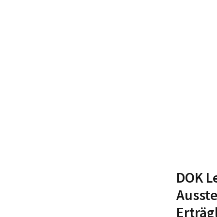
DOK Le
Ausste
Erträg