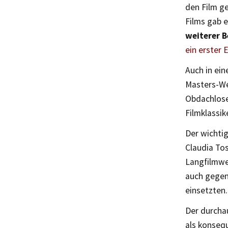
den Film ge
Films gab 
weiterer B
ein erster 
Auch in ei
Masters-We
Obdachlose
Filmklassik
Der wichtig
Claudia Tos
Langfilmwet
auch gegen 
einsetzten.
Der durcha
als konsequ