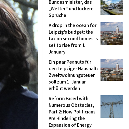
Bundesminister, das
„Wetter“ und lockere
Sprüche
A drop in the ocean for
Leipzig’s budget: the
tax on second homes is
set to rise from 1
January
Ein paar Peanuts für
den Leipziger Haushalt:
Zweitwohnungsteuer
soll zum 1. Januar
erhöht werden
Reform Faced with
Numerous Obstacles,
Part 2: How Politicians
Are Hindering the
Expansion of Energy