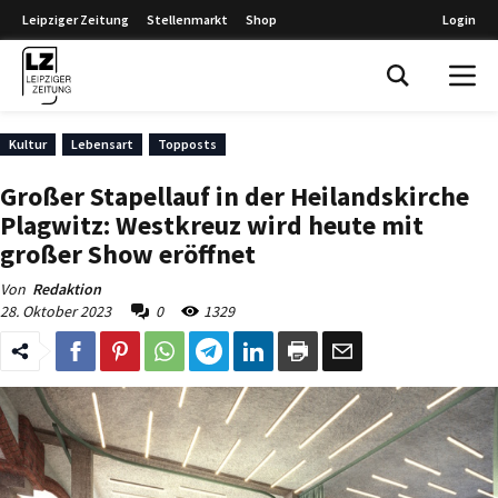
Leipziger Zeitung
Stellenmarkt
Shop
Login
Leipziger Zeitung
Kultur
Lebensart
Topposts
Großer Stapellauf in der Heilandskirche
Plagwitz: Westkreuz wird heute mit
großer Show eröffnet
Von
Redaktion
28. Oktober 2023
0
1329