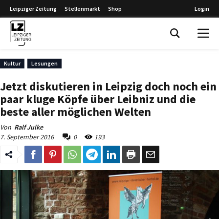
Leipziger Zeitung
Stellenmarkt
Shop
Login
Leipziger Zeitung
Kultur
Lesungen
Jetzt diskutieren in Leipzig doch noch ein
paar kluge Köpfe über Leibniz und die
beste aller möglichen Welten
Von
Ralf Julke
7. September 2016
0
193