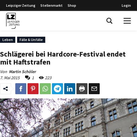
Leipziger Zeitung
Stellenmarkt
Shop
Login
Leipziger Zeitung
Leben
Fälle & Unfälle
Schlägerei bei Hardcore-Festival endet
mit Haftstrafen
Von
Martin Schöler
7. Mai 2015
1
223