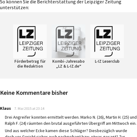
So können Sie die Berichterstattung der Leipziger Zeitung
unterstützen:
Förderbetrag für
Kombi-Jahresabo
L-IZ Leserclub
die Redaktion
„LZ & L-IZ.de“
Keine Kommentare bisher
says:
Klaus
7. Mai 2015 at 23:14
Drei Angreifer konnten ermittelt werden. Marko N. (26), Martin H. (25) und
Ralph F. (24) räumten den brutal ausgeführten Übergriff am Mittwoch ein.
Und aus welcher Ecke kamen diese Schläger? Diesbezüglich wurde
doch vor Gericht sicher auch nachgefragt bzw. etwas gesagt? Zur