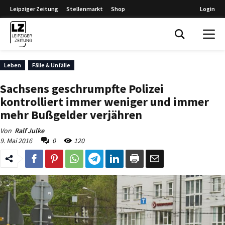
Leipziger Zeitung
Stellenmarkt
Shop
Login
Leipziger Zeitung
Leben
Fälle & Unfälle
Sachsens geschrumpfte Polizei
kontrolliert immer weniger und immer
mehr Bußgelder verjähren
Von
Ralf Julke
9. Mai 2016
0
120