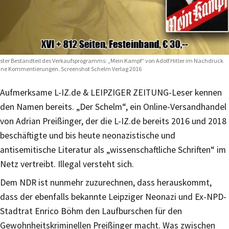
ster Bestandteil des Verkaufsprogramms: „Mein Kampf“ von Adolf Hitler im Nachdruck
ne Kommentierungen. Screenshot Schelm Verlag 2016
Aufmerksame L-IZ.de & LEIPZIGER ZEITUNG-Leser kennen
den Namen bereits. „Der Schelm“, ein Online-Versandhandel
von Adrian Preißinger, der die L-IZ.de bereits 2016 und 2018
beschäftigte und bis heute neonazistische und
antisemitische Literatur als „wissenschaftliche Schriften“ im
Netz vertreibt. Illegal versteht sich.
Dem NDR ist nunmehr zuzurechnen, dass herauskommt,
dass der ebenfalls bekannte Leipziger Neonazi und Ex-NPD-
Stadtrat Enrico Böhm den Laufburschen für den
Gewohnheitskriminellen Preißinger macht. Was zwischen