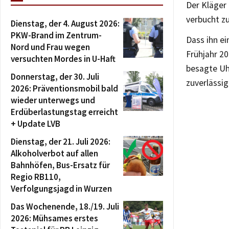
Der Kläger 
verbucht z
Dienstag, der 4. August 2026:
PKW-Brand im Zentrum-
Dass ihn e
Nord und Frau wegen
Frühjahr 20
versuchten Mordes in U-Haft
besagte Uhr
Donnerstag, der 30. Juli
zuverlässig
2026: Präventionsmobil bald
wieder unterwegs und
Erdüberlastungstag erreicht
+ Update LVB
Dienstag, der 21. Juli 2026:
Alkoholverbot auf allen
Bahnhöfen, Bus-Ersatz für
Regio RB110,
Verfolgungsjagd in Wurzen
Das Wochenende, 18./19. Juli
2026: Mühsames erstes