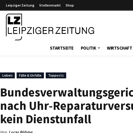
Leipziger Zeitung
Stellenmarkt
Shop
Leipziger Zeitung
STARTSEITE
POLITIK
WIRTSCHAFT
Leben
Fälle & Unfälle
Topposts
Bundesverwaltungsgerich
nach Uhr-Reparaturversu
kein Dienstunfall
Von
Lucas Böhme