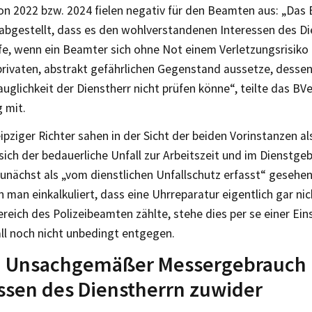
von 2022 bzw. 2024 fielen negativ für den Beamten aus: „Das
 abgestellt, dass es den wohlverstandenen Interessen des Di
fe, wenn ein Beamter sich ohne Not einem Verletzungsrisiko
privaten, abstrakt gefährlichen Gegenstand aussetze, desse
uglichkeit der Dienstherr nicht prüfen könne“, teilte das B
 mit.
ipziger Richter sahen in der Sicht der beiden Vorinstanzen al
ich der bedauerliche Unfall zur Arbeitszeit und im Dienstge
zunächst als „vom dienstlichen Unfallschutz erfasst“ gesehe
 man einkalkuliert, dass eine Uhrreparatur eigentlich gar ni
eich des Polizeibeamten zählte, stehe dies per se einer Ein
ll noch nicht unbedingt entgegen.
: Unsachgemäßer Messergebrauch l
ssen des Dienstherrn zuwider