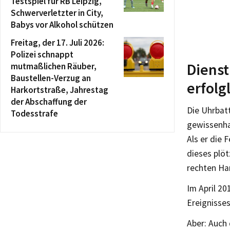
Testspiel für RB Leipzig,
Schwerverletzter in City,
Babys vor Alkohol schützen
Freitag, der 17. Juli 2026:
Polizei schnappt
Dienst
mutmaßlichen Räuber,
Baustellen-Verzug an
erfolg
Harkortstraße, Jahrestag
der Abschaffung der
Die Uhrbat
Todesstrafe
gewissenha
Als er die 
dieses plöt
rechten Ha
Im April 2
Ereignisses
Aber: Auch