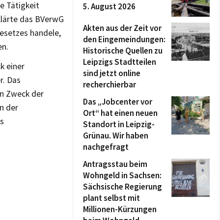
e Tätigkeit
5. August 2026
klärte das BVerwG
Akten aus der Zeit vor
esetzes handele,
den Eingemeindungen:
en.
Historische Quellen zu
Leipzigs Stadtteilen
k einer
sind jetzt online
r. Das
recherchierbar
en Zweck der
Das „Jobcenter vor
in der
Ort“ hat einen neuen
rs
Standort in Leipzig-
Grünau. Wir haben
nachgefragt
Antragsstau beim
Wohngeld in Sachsen:
Sächsische Regierung
plant selbst mit
Millionen-Kürzungen