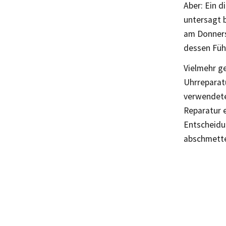
Aber: Ein d
untersagt 
am Donners
dessen Führ
Vielmehr ge
Uhrreparat
verwendete
Reparatur e
Entscheidun
abschmette