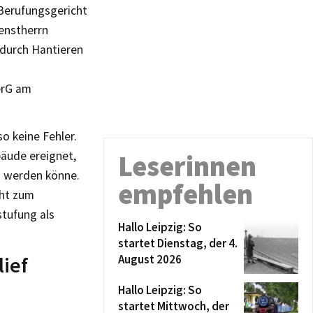
 Berufungsgericht
enstherrn
 durch Hantieren
n
VerG am
so keine Fehler.
bäude ereignet,
Leserinnen
n werden könne.
empfehlen
cht zum
stufung als
Hallo Leipzig: So
startet Dienstag, der 4.
ief
August 2026
Hallo Leipzig: So
startet Mittwoch, der