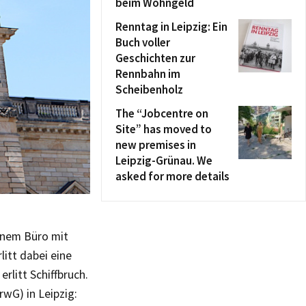
beim Wohngeld
Renntag in Leipzig: Ein
Buch voller
Geschichten zur
Rennbahn im
Scheibenholz
The “Jobcentre on
Site” has moved to
new premises in
Leipzig-Grünau. We
asked for more details
einem Büro mit
litt dabei eine
rlitt Schiffbruch.
rwG) in Leipzig: