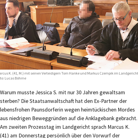
rcus K. (41, M.) mit seinen Verteidigern Tom Hanke und Markus Czempik im Landgericht
to: Lucas Böhme
Warum musste Jessica S. mit nur 30 Jahren gewaltsam
sterben? Die Staatsanwaltschaft hat den Ex-Partner der
lebensfrohen Paunsdorferin wegen heimtückischen Mordes
aus niedrigen Beweggründen auf die Anklagebank gebracht.
Am zweiten Prozesstag im Landgericht sprach Marcus K.
(41) am Donnerstag persönlich über den Vorwurf der