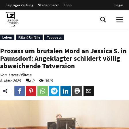
Leipziger Zeitung
Stellenmarkt
Shop
Login
Leipziger Zeitung
Leben
Fälle & Unfälle
Topposts
Prozess um brutalen Mord an Jessica S. in
Paunsdorf: Angeklagter schildert völlig
abweichende Tatversion
Von
Lucas Böhme
6. März 2025
0
3015