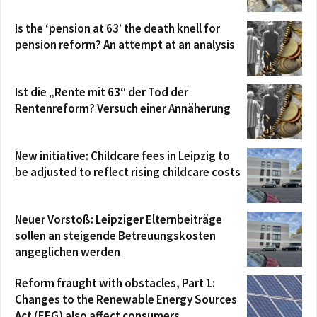
Is the ‘pension at 63’ the death knell for
pension reform? An attempt at an analysis
Ist die „Rente mit 63“ der Tod der
Rentenreform? Versuch einer Annäherung
New initiative: Childcare fees in Leipzig to
be adjusted to reflect rising childcare costs
Neuer Vorstoß: Leipziger Elternbeiträge
sollen an steigende Betreuungskosten
angeglichen werden
Reform fraught with obstacles, Part 1:
Changes to the Renewable Energy Sources
Act (EEG) also affect consumers