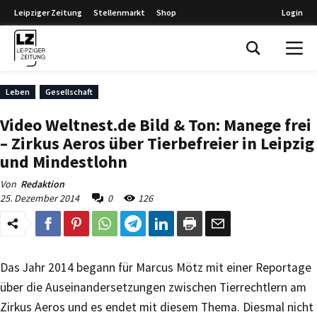
Leipziger Zeitung
Stellenmarkt
Shop
Login
Leipziger Zeitung
Leben
Gesellschaft
Video Weltnest.de Bild & Ton: Manege frei
– Zirkus Aeros über Tierbefreier in Leipzig
und Mindestlohn
Von
Redaktion
25. Dezember 2014
0
126
Das Jahr 2014 begann für Marcus Mötz mit einer Reportage
über die Auseinandersetzungen zwischen Tierrechtlern am
Zirkus Aeros und es endet mit diesem Thema. Diesmal nicht