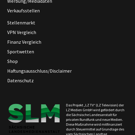
Werbung/Mediadaten
Verkaufsstellen
Stellenmarkt
VPN Vergleich
Finanz Vergleich
Sportwetten
Shop
Haftungsausschluss/Disclaimer
Datenschutz
Das Projekt „LZ TV“ (LZ Television) der
LZ Medien GmbH wird gefördert durch
die Sächsische Landesanstalt für
privaten Rundfunk und neue Medien.
Diese Maßnahme wird mitfinanziert
durch Steuermittel auf Grundlage des
vom Sächsischen Landtag