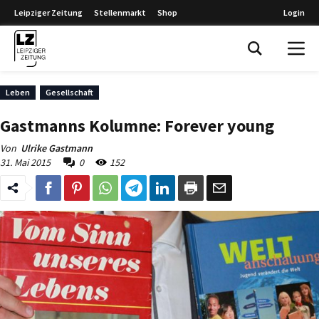
Leipziger Zeitung
Stellenmarkt
Shop
Login
Leipziger Zeitung
Leben
Gesellschaft
Gastmanns Kolumne: Forever young
Von
Ulrike Gastmann
31. Mai 2015
0
152