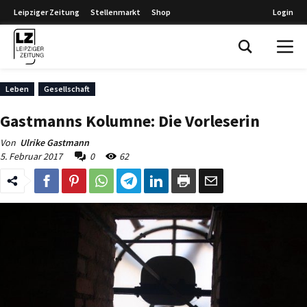
Leipziger Zeitung
Stellenmarkt
Shop
Login
Leipziger Zeitung
Leben
Gesellschaft
Gastmanns Kolumne: Die Vorleserin
Von
Ulrike Gastmann
5. Februar 2017
0
62