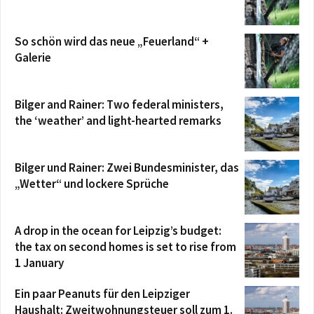
So schön wird das neue „Feuerland“ +
Galerie
Bilger and Rainer: Two federal ministers,
the ‘weather’ and light-hearted remarks
Bilger und Rainer: Zwei Bundesminister, das
„Wetter“ und lockere Sprüche
A drop in the ocean for Leipzig’s budget:
the tax on second homes is set to rise from
1 January
Ein paar Peanuts für den Leipziger
Haushalt: Zweitwohnungsteuer soll zum 1.