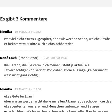
Es gibt 3 Kommentare
says:
Monika
19. Mai 2017 at 19:52
War vielleicht etwas zugespitzt, aber wir werden sehen, welche Strafe
er bekommt!!!??? Bitte auch nichts schönreden!
says:
René Loch
(Post Author)
19. Mai 2017 at 19:42
Die Person, die Sie vermutlich meinen, steht ja aktuell als
Tatverdächtiger vor Gericht. Von daher ist die Aussage „keiner macht
was“ nicht ganz richtig.
says:
Monika
19. Mai 2017 at 19:00
Alles Gute für Luan!
Aber warum werden nicht die kriminellen Albaner abgeschoben, die das
Alleecenter terrorisieren und Menschen umbringen und Zeugen
einschüchtern. Wir haben hier schon solche kriminellen Banden wie im