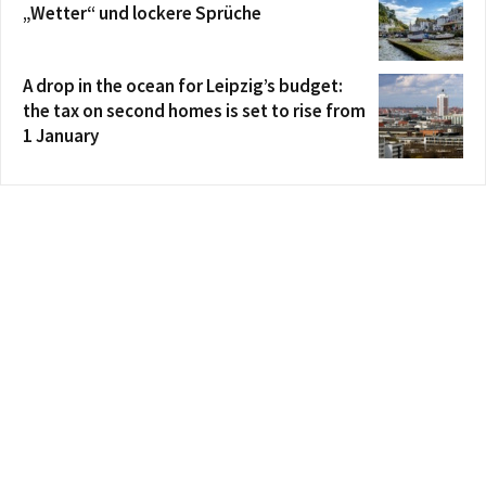
„Wetter“ und lockere Sprüche
A drop in the ocean for Leipzig’s budget:
the tax on second homes is set to rise from
1 January