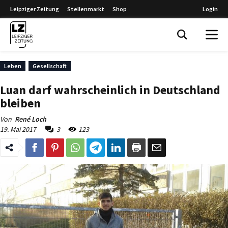
Leipziger Zeitung
Stellenmarkt
Shop
Login
Leipziger Zeitung
Leben
Gesellschaft
Luan darf wahrscheinlich in Deutschland
bleiben
Von
René Loch
19. Mai 2017
3
123