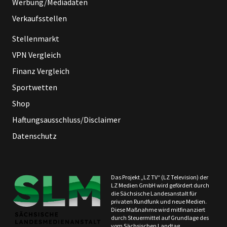
Werbung/Mediadaten
Verkaufsstellen
Stellenmarkt
VPN Vergleich
Finanz Vergleich
Sportwetten
Shop
Haftungsausschluss/Disclaimer
Datenschutz
Das Projekt „LZ TV“ (LZ Television) der
LZ Medien GmbH wird gefördert durch
die Sächsische Landesanstalt für
privaten Rundfunk und neue Medien.
Diese Maßnahme wird mitfinanziert
durch Steuermittel auf Grundlage des
vom Sächsischen Landtag