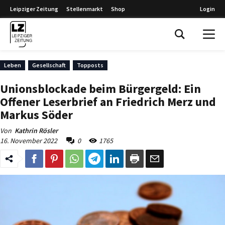
Leipziger Zeitung
Stellenmarkt
Shop
Login
Leipziger Zeitung
Leben
Gesellschaft
Topposts
Unionsblockade beim Bürgergeld: Ein
Offener Leserbrief an Friedrich Merz und
Markus Söder
Von
Kathrin Rösler
16. November 2022
0
1765